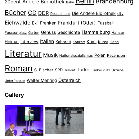
Berlin
Brandenburg
Andere Bibliothek
20cent
Bahn
Bücher
CD
DDR
Die Andere Bibliothek
dtv
Deutschland
Eichwalde
Frankfurt (Oder)
Franken
Exil
Fussball
Hammelburg
Genuss
Geschichte
Hanser
Fussballplatz
Garten
Italien
Heimat
Interview
Krimi
Kabarett
Konzert
Kunst
Liebe
Literatur
Musik
Polen
Nationalsozialismus
Rezension
Roman
Türkei
S. Fischer
SPD
Ukraine
Trikont
Türkei 2011
Österreich
Walter Mehring
Unterfranken
Gallery