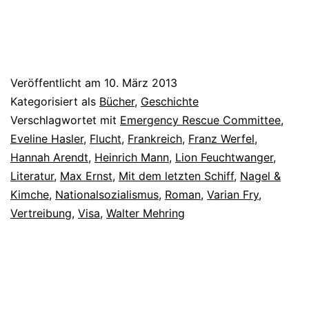
Veröffentlicht am
10. März 2013
Kategorisiert als
Bücher
,
Geschichte
Verschlagwortet mit
Emergency Rescue Committee
,
Eveline Hasler
,
Flucht
,
Frankreich
,
Franz Werfel
,
Hannah Arendt
,
Heinrich Mann
,
Lion Feuchtwanger
,
Literatur
,
Max Ernst
,
Mit dem letzten Schiff
,
Nagel &
Kimche
,
Nationalsozialismus
,
Roman
,
Varian Fry
,
Vertreibung
,
Visa
,
Walter Mehring