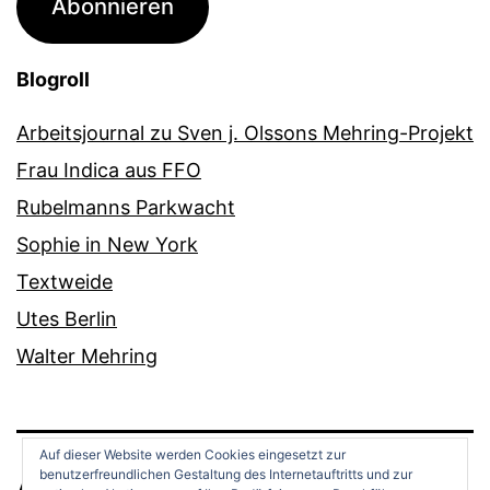
Abonnieren
Blogroll
Arbeitsjournal zu Sven j. Olssons Mehring-Projekt
Frau Indica aus FFO
Rubelmanns Parkwacht
Sophie in New York
Textweide
Utes Berlin
Walter Mehring
Auf dieser Website werden Cookies eingesetzt zur
benutzerfreundlichen Gestaltung des Internetauftritts und zur
ANDREAS OPPERMANN