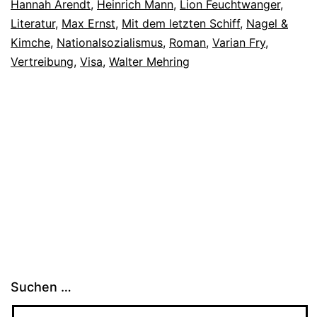
Hannah Arendt
,
Heinrich Mann
,
Lion Feuchtwanger
,
Literatur
,
Max Ernst
,
Mit dem letzten Schiff
,
Nagel &
Kimche
,
Nationalsozialismus
,
Roman
,
Varian Fry
,
Vertreibung
,
Visa
,
Walter Mehring
Suchen …