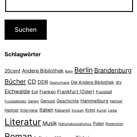
Schlagwörter
Berlin
Brandenburg
Andere Bibliothek
20cent
Bahn
Bücher
CD
DDR
Die Andere Bibliothek
dtv
Deutschland
Eichwalde
Frankfurt (Oder)
Franken
Exil
Fussball
Hammelburg
Genuss
Geschichte
Hanser
Fussballplatz
Garten
Italien
Heimat
Interview
Krimi
Kabarett
Konzert
Kunst
Liebe
Literatur
Musik
Polen
Nationalsozialismus
Rezension
Roman