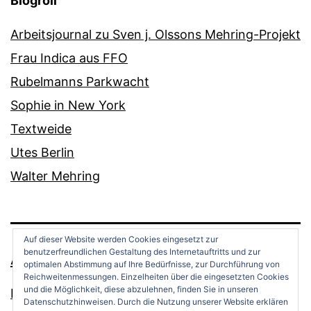
Blogroll
Arbeitsjournal zu Sven j. Olssons Mehring-Projekt
Frau Indica aus FFO
Rubelmanns Parkwacht
Sophie in New York
Textweide
Utes Berlin
Walter Mehring
Auf dieser Website werden Cookies eingesetzt zur
benutzerfreundlichen Gestaltung des Internetauftritts und zur
ANDREAS OPPERMANN
optimalen Abstimmung auf Ihre Bedürfnisse, zur Durchführung von
Reichweitenmessungen. Einzelheiten über die eingesetzten Cookies
und die Möglichkeit, diese abzulehnen, finden Sie in unseren
Datenschutz
Datenschutzhinweisen. Durch die Nutzung unserer Website erklären