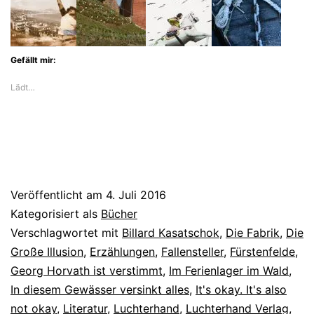
Gefällt mir:
Lädt…
Veröffentlicht am
4. Juli 2016
Kategorisiert als
Bücher
Verschlagwortet mit
Billard Kasatschok
,
Die Fabrik
,
Die
Große Illusion
,
Erzählungen
,
Fallensteller
,
Fürstenfelde
,
Georg Horvath ist verstimmt
,
Im Ferienlager im Wald
,
In diesem Gewässer versinkt alles
,
It's okay. It's also
not okay
,
Literatur
,
Luchterhand
,
Luchterhand Verlag
,