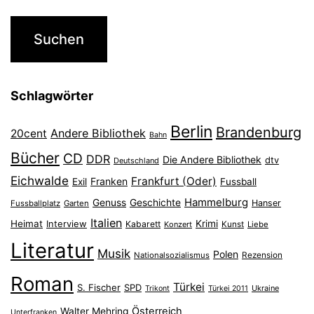
Schlagwörter
Berlin
Brandenburg
Andere Bibliothek
20cent
Bahn
Bücher
CD
DDR
Die Andere Bibliothek
dtv
Deutschland
Eichwalde
Frankfurt (Oder)
Franken
Exil
Fussball
Hammelburg
Genuss
Geschichte
Hanser
Fussballplatz
Garten
Italien
Heimat
Interview
Krimi
Kabarett
Konzert
Kunst
Liebe
Literatur
Musik
Polen
Nationalsozialismus
Rezension
Roman
Türkei
S. Fischer
SPD
Ukraine
Trikont
Türkei 2011
Österreich
Walter Mehring
Unterfranken