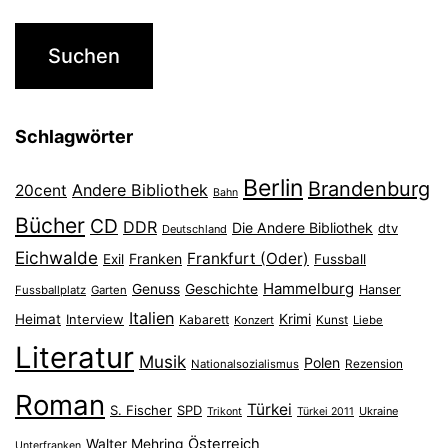
Schlagwörter
Berlin
Brandenburg
Andere Bibliothek
20cent
Bahn
Bücher
CD
DDR
Die Andere Bibliothek
dtv
Deutschland
Eichwalde
Frankfurt (Oder)
Franken
Exil
Fussball
Hammelburg
Genuss
Geschichte
Hanser
Fussballplatz
Garten
Italien
Heimat
Interview
Krimi
Kabarett
Konzert
Kunst
Liebe
Literatur
Musik
Polen
Nationalsozialismus
Rezension
Roman
Türkei
S. Fischer
SPD
Ukraine
Trikont
Türkei 2011
Österreich
Walter Mehring
Unterfranken