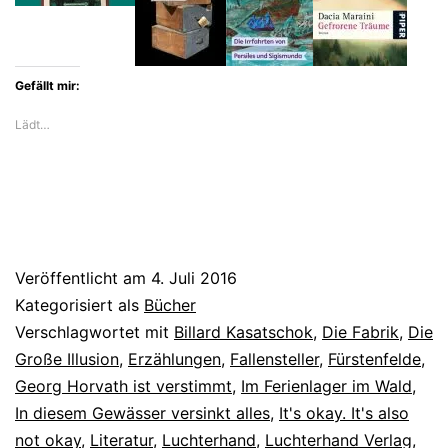
Gefällt mir:
Lädt…
Veröffentlicht am
4. Juli 2016
Kategorisiert als
Bücher
Verschlagwortet mit
Billard Kasatschok
,
Die Fabrik
,
Die
Große Illusion
,
Erzählungen
,
Fallensteller
,
Fürstenfelde
,
Georg Horvath ist verstimmt
,
Im Ferienlager im Wald
,
In diesem Gewässer versinkt alles
,
It's okay. It's also
not okay
,
Literatur
,
Luchterhand
,
Luchterhand Verlag
,