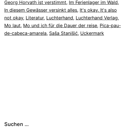
Georg Horvath ist verstimmt
,
Im Ferienlager im Wald
,
In diesem Gewässer versinkt alles
,
It's okay. It's also
not okay
,
Literatur
,
Luchterhand
,
Luchterhand Verlag
,
Mo laut
,
Mo und ich für die Dauer der reise
,
Pica-pau-
de-cabeca-amarela
,
Saša Stanišić
,
Uckermark
Suchen …