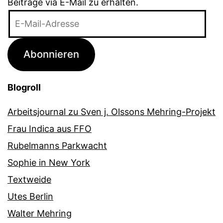
Beiträge via E-Mail zu erhalten.
E-
Mail-
Adresse
Abonnieren
Blogroll
Arbeitsjournal zu Sven j. Olssons Mehring-Projekt
Frau Indica aus FFO
Rubelmanns Parkwacht
Sophie in New York
Textweide
Utes Berlin
Walter Mehring