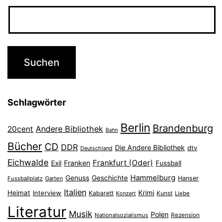
Schlagwörter
Berlin
Brandenburg
Andere Bibliothek
20cent
Bahn
Bücher
CD
DDR
Die Andere Bibliothek
dtv
Deutschland
Eichwalde
Frankfurt (Oder)
Franken
Exil
Fussball
Hammelburg
Genuss
Geschichte
Hanser
Fussballplatz
Garten
Italien
Heimat
Interview
Krimi
Kabarett
Konzert
Kunst
Liebe
Literatur
Musik
Polen
Nationalsozialismus
Rezension