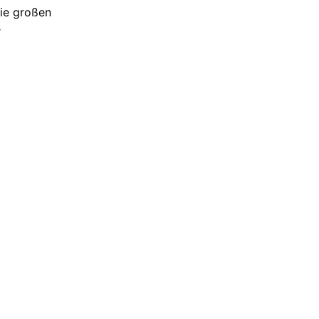
die großen
r