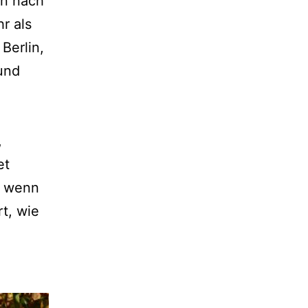
in nach
r als
Berlin,
und
,
et
, wenn
t, wie