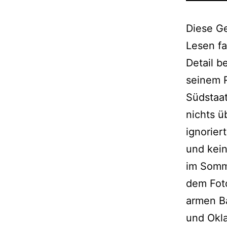
Diese Ge
Lesen f
Detail b
seinem 
Südstaa
nichts ü
ignorier
und kei
im Somm
dem Foto
armen B
und Okl