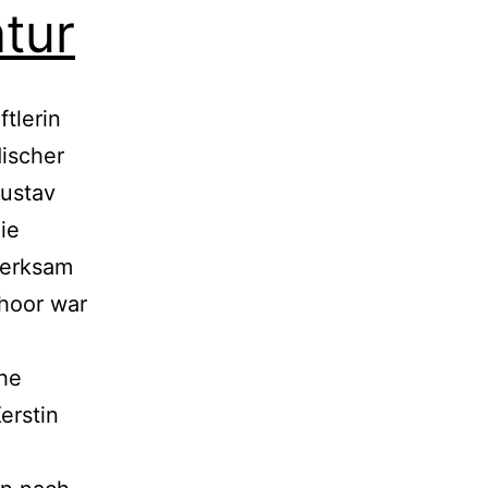
tur
tlerin
discher
Gustav
ie
merksam
choor war
che
erstin