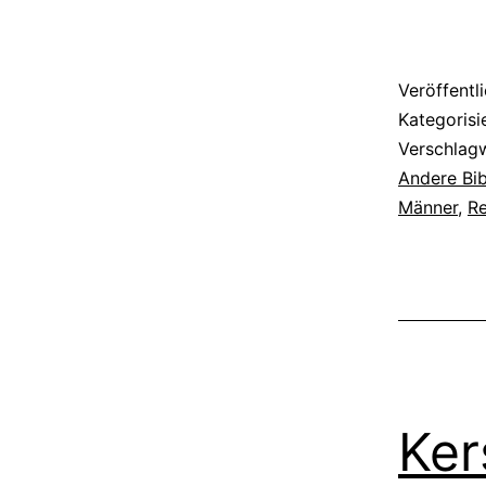
der
großen
Depress
Veröffentl
Kategorisi
Verschlag
Andere Bib
Männer
,
R
Ker