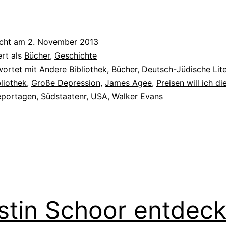
ion
icht am
2. November 2013
ert als
Bücher
,
Geschichte
wortet mit
Andere Bibliothek
,
Bücher
,
Deutsch-Jüdische Lite
liothek
,
Große Depression
,
James Agee
,
Preisen will ich d
eportagen
,
Südstaatenr
,
USA
,
Walker Evans
stin Schoor entdeck