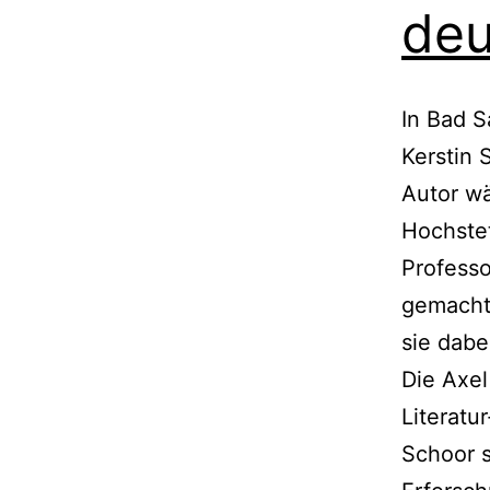
deu
In Bad S
Kerstin 
Autor wä
Hochstet
Professo
gemacht.
sie dabe
Die Axel
Literatu
Schoor s