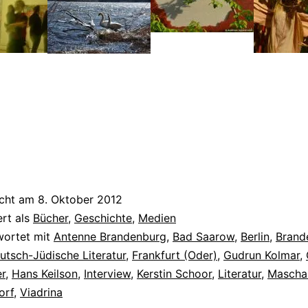
icht am
8. Oktober 2012
ert als
Bücher
,
Geschichte
,
Medien
wortet mit
Antenne Brandenburg
,
Bad Saarow
,
Berlin
,
Brand
utsch-Jüdische Literatur
,
Frankfurt (Oder)
,
Gudrun Kolmar
,
r
,
Hans Keilson
,
Interview
,
Kerstin Schoor
,
Literatur
,
Mascha
orf
,
Viadrina