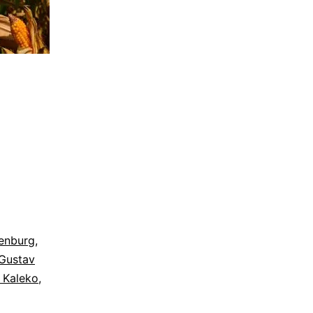
enburg
,
Gustav
 Kaleko
,