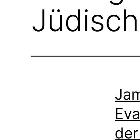
Jüdisch
Jam
Eva
der