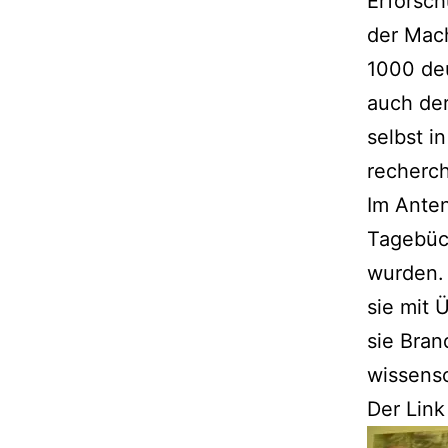
Erforsch
der Mach
1000 deu
auch der
selbst i
recherch
Im Anten
Tagebüc
wurden. 
sie mit 
sie Bran
wissensc
Der Lin