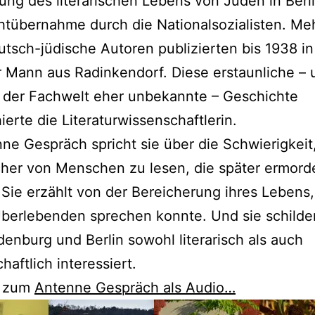
ung des literarischen Lebens von Juden in Berl
tübernahme durch die Nationalsozialisten. Meh
tsch-jüdische Autoren publizierten bis 1938 in 
 Mann aus Radinkendorf. Diese erstaunliche – 
n der Fachwelt eher unbekannte – Geschichte
ierte die Literaturwissenschaftlerin.
ne Gespräch spricht sie über die Schwierigkeit
her von Menschen zu lesen, die später ermord
Sie erzählt von der Bereicherung ihres Lebens
Überlebenden sprechen konnte. Und sie schilder
denburg und Berlin sowohl literarisch als auch
haftlich interessiert.
k zum
Antenne Gespräch als Audio…