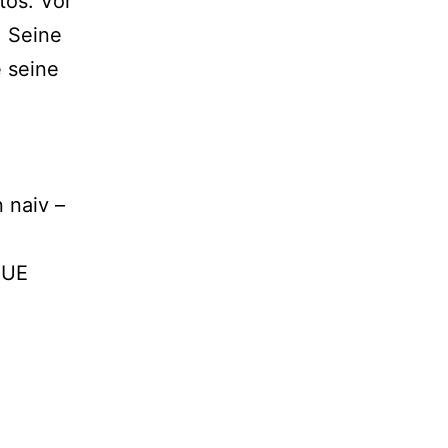
tos. Vor
. Seine
 seine
 naiv –
EUE