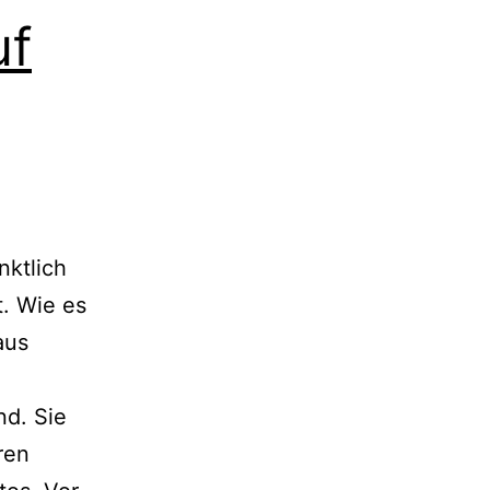
uf
ktlich
t. Wie es
aus
nd. Sie
ren