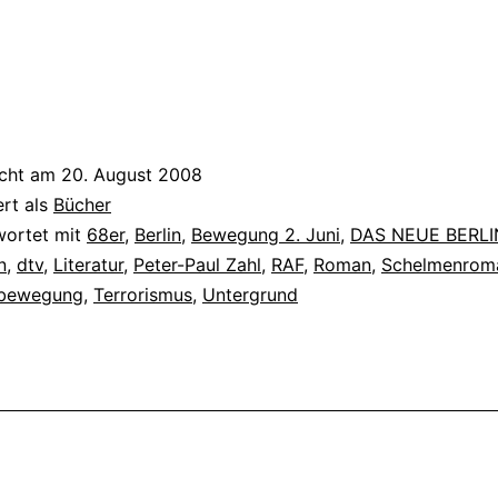
icht am
20. August 2008
ert als
Bücher
wortet mit
68er
,
Berlin
,
Bewegung 2. Juni
,
DAS NEUE BERLI
n
,
dtv
,
Literatur
,
Peter-Paul Zahl
,
RAF
,
Roman
,
Schelmenrom
nbewegung
,
Terrorismus
,
Untergrund