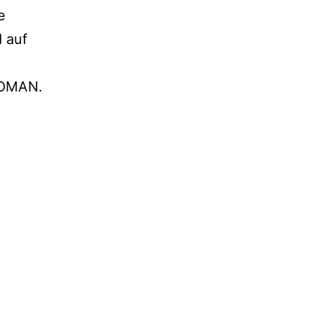
e
d auf
ROMAN.