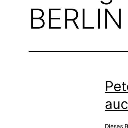
BERLIN
Pet
auc
Dieses B