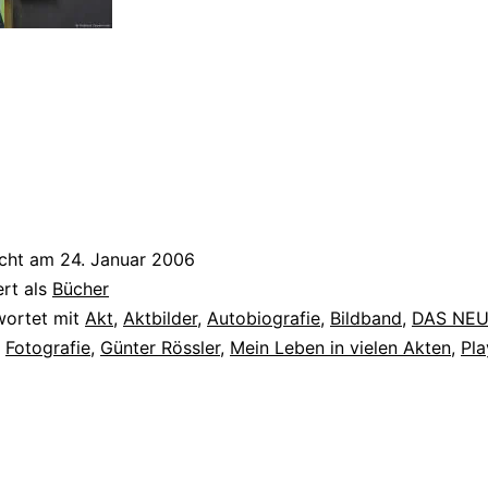
icht am
24. Januar 2006
ert als
Bücher
wortet mit
Akt
,
Aktbilder
,
Autobiografie
,
Bildband
,
DAS NEU
,
Fotografie
,
Günter Rössler
,
Mein Leben in vielen Akten
,
Pl