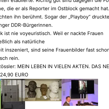
iten etablierte. Richtig gut sind dagegen die Fo
ne, die er als Reporter im Ostblock gemacht hat
hten ihn berühmt. Sogar der „Playboy“ druckte
unger DDR-Bürgerinnen.
ck ist nie voyeuristisch. Weil er nackte Frauen
eßlich als natürliche
t inszeniert, sind seine Frauenbilder fast schon
sch rein.
Rössler: MEIN LEBEN IN VIELEN AKTEN. DAS N
 24,90 EURO