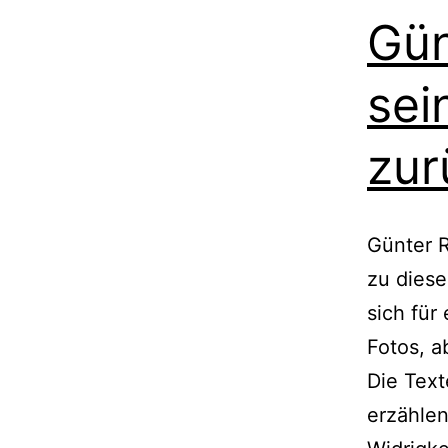
Gün
sei
zur
Günter 
zu diese
sich für
Fotos, a
Die Text
erzählen