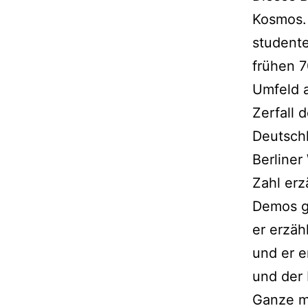
Kosmos. 
studente
frühen 7
Umfeld a
Zerfall 
Deutschl
Berliner
Zahl er
Demos g
er erzä
und er e
und der
Ganze mo