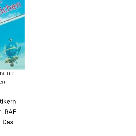
hl: Die
en
tikern
er RAF
. Das