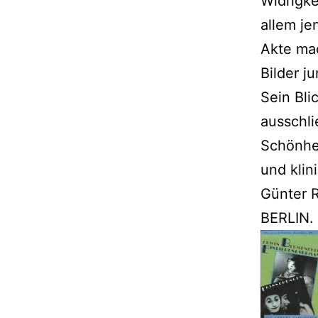
Widrigke
allem je
Akte mac
Bilder j
Sein Bli
ausschli
Schönhei
und klini
Günter 
BERLIN.