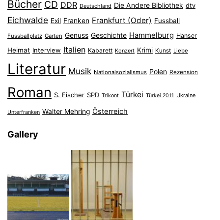
Bücher
CD
DDR
Die Andere Bibliothek
dtv
Deutschland
Eichwalde
Frankfurt (Oder)
Franken
Exil
Fussball
Hammelburg
Genuss
Geschichte
Hanser
Fussballplatz
Garten
Italien
Heimat
Interview
Krimi
Kabarett
Konzert
Kunst
Liebe
Literatur
Musik
Polen
Nationalsozialismus
Rezension
Roman
Türkei
S. Fischer
SPD
Ukraine
Trikont
Türkei 2011
Österreich
Walter Mehring
Unterfranken
Gallery