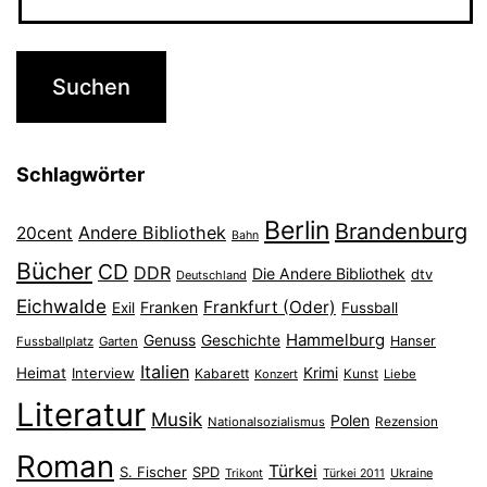
Schlagwörter
Berlin
Brandenburg
Andere Bibliothek
20cent
Bahn
Bücher
CD
DDR
Die Andere Bibliothek
dtv
Deutschland
Eichwalde
Frankfurt (Oder)
Franken
Exil
Fussball
Hammelburg
Genuss
Geschichte
Hanser
Fussballplatz
Garten
Italien
Heimat
Interview
Krimi
Kabarett
Konzert
Kunst
Liebe
Literatur
Musik
Polen
Nationalsozialismus
Rezension
Roman
Türkei
S. Fischer
SPD
Ukraine
Trikont
Türkei 2011