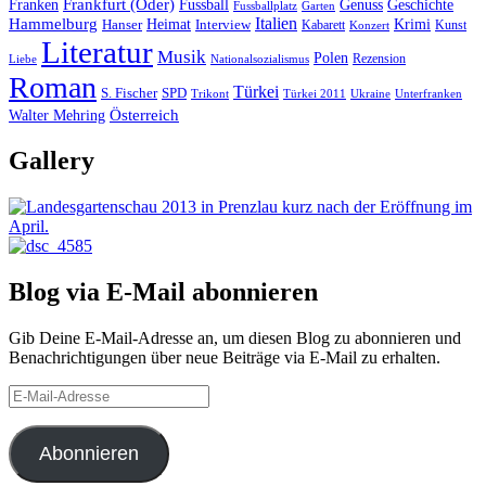
Frankfurt (Oder)
Franken
Fussball
Genuss
Geschichte
Fussballplatz
Garten
Italien
Hammelburg
Heimat
Interview
Krimi
Hanser
Kabarett
Kunst
Konzert
Literatur
Musik
Polen
Rezension
Liebe
Nationalsozialismus
Roman
Türkei
S. Fischer
SPD
Ukraine
Trikont
Türkei 2011
Unterfranken
Österreich
Walter Mehring
Gallery
Blog via E-Mail abonnieren
Gib Deine E-Mail-Adresse an, um diesen Blog zu abonnieren und
Benachrichtigungen über neue Beiträge via E-Mail zu erhalten.
E-
Mail-
Adresse
Abonnieren