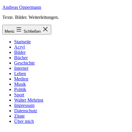
Zum
Andreas Oppermann
Inhalt
Texte. Bilder. Weiterleitungen.
springen
Menü
Schließen
Startseite
Acryl
Bilder
Bücher
Geschichte
Internet
Leben
Medien
Musik
Politik
Sport
Walter Mehring
Impressum
Datenschutz
Zitate
Über mich