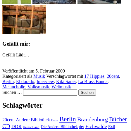
Gefällt mir:
Gefällt
Lädt…
Veröffentlicht am
5. Februar 2009
Kategorisiert als
Musik
Verschlagwortet mit
17 Hippies
,
20cent
,
Berlin
,
El dorado
,
Interview
,
Kiki Sauer
,
La Brass Banda
,
Melancholie
,
Volksmusik
,
Weltmusik
Suchen …
Schlagwörter
Berlin
Bücher
Brandenburg
20cent
Andere Bibliothek
Bahn
CD
Eichwalde
DDR
Die Andere Bibliothek
dtv
Exil
Deutschland