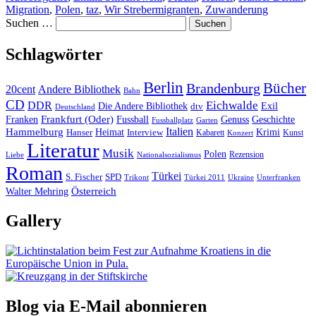
Migration
,
Polen
,
taz
,
Wir Strebermigranten
,
Zuwanderung
Suchen …
Schlagwörter
Berlin
Bücher
Brandenburg
20cent
Andere Bibliothek
Bahn
CD
Eichwalde
DDR
Die Andere Bibliothek
dtv
Exil
Deutschland
Frankfurt (Oder)
Franken
Fussball
Genuss
Geschichte
Fussballplatz
Garten
Italien
Hammelburg
Heimat
Interview
Krimi
Hanser
Kabarett
Kunst
Konzert
Literatur
Musik
Polen
Rezension
Liebe
Nationalsozialismus
Roman
Türkei
S. Fischer
SPD
Ukraine
Trikont
Türkei 2011
Unterfranken
Österreich
Walter Mehring
Gallery
Blog via E-Mail abonnieren