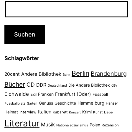
Schlagwörter
Berlin
Brandenburg
Andere Bibliothek
20cent
Bahn
Bücher
CD
DDR
Die Andere Bibliothek
dtv
Deutschland
Eichwalde
Frankfurt (Oder)
Franken
Exil
Fussball
Hammelburg
Genuss
Geschichte
Hanser
Fussballplatz
Garten
Italien
Heimat
Interview
Krimi
Kabarett
Konzert
Kunst
Liebe
Literatur
Musik
Polen
Nationalsozialismus
Rezension