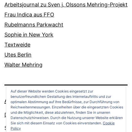
Arbeitsjournal zu Sven j. Olssons Mehring-Projekt
Frau Indica aus FFO
Rubelmanns Parkwacht
Sophie in New York
Textweide
Utes Berlin
Walter Mehring
Auf dieser Website werden Cookies eingesetzt zur
benutzerfreundlichen Gestaltung des Internetauftritts und zur
ANDREAS OPPERMANN
optimalen Abstimmung auf Ihre Bedürfnisse, zur Durchführung von
Reichweitenmessungen. Einzelheiten über die eingesetzten Cookies
und die Möglichkeit, diese abzulehnen, finden Sie in unseren
Datenschutz
Datenschutzhinweisen. Durch die Nutzung unserer Website erklären
Sie sich mit diesem Einsatz von Cookies einverstanden.
Cookie
Stolz präsentiert von
WordPress
.
Policy