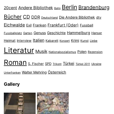
Berlin
Brandenburg
Andere Bibliothek
20cent
Bahn
Bücher
CD
DDR
Die Andere Bibliothek
dtv
Deutschland
Eichwalde
Frankfurt (Oder)
Franken
Exil
Fussball
Hammelburg
Genuss
Geschichte
Hanser
Fussballplatz
Garten
Italien
Heimat
Interview
Krimi
Kabarett
Konzert
Kunst
Liebe
Literatur
Musik
Polen
Nationalsozialismus
Rezension
Roman
Türkei
S. Fischer
SPD
Ukraine
Trikont
Türkei 2011
Österreich
Walter Mehring
Unterfranken
Gallery