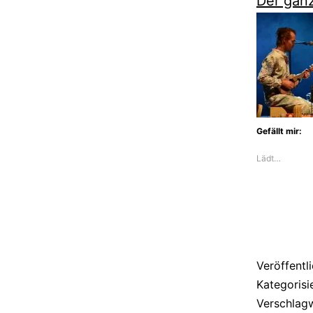
Der gan
Gefällt mir:
Lädt…
Veröffentl
Kategorisi
Verschlag