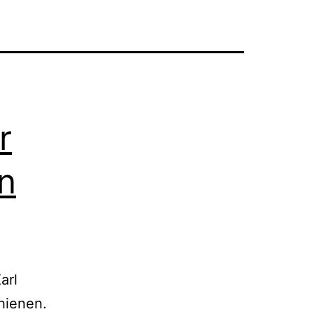
r
n
arl
hienen.