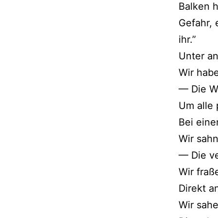
Balken h
Gefahr, 
ihr.”
Unter an
Wir hab
— Die We
Um alle
Bei ein
Wir sahn
— Die ve
Wir fraß
Direkt a
Wir sah