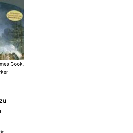
ames Cook,
cker
 zu
n
ie