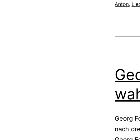
Anton
,
Lie
Geo
wah
Georg Fo
nach dre
Georg Fo