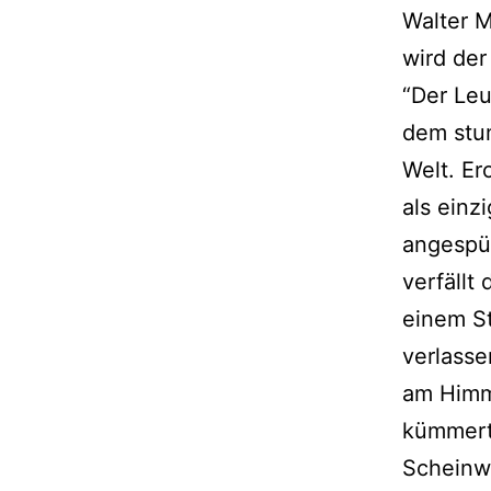
Walter M
wird der
“Der Leu
dem stu
Welt. Er
als einz
angespül
verfällt
einem St
verlasse
am Himm
kümmert,
Scheinwe