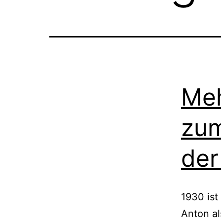
Meh
zum
der
1930 ist
Anton al