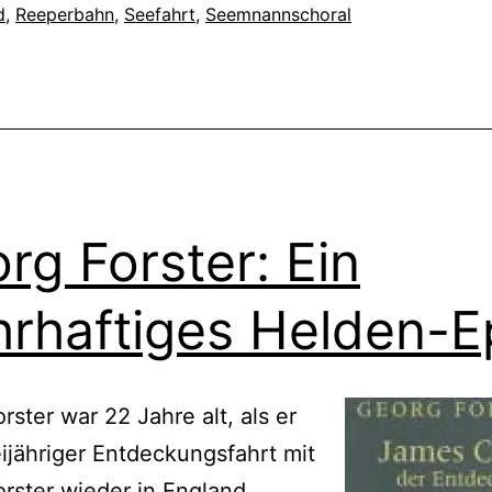
d
,
Reeperbahn
,
Seefahrt
,
Seemnannschoral
rg Forster: Ein
rhaftiges Helden-E
rster war 22 Jahre alt, als er
ijähriger Entdeckungsfahrt mit
rster wieder in England