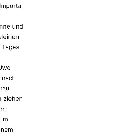
lmportal
anne und
kleinen
s Tages
 Uwe
d nach
Frau
n ziehen
urm
zum
einem