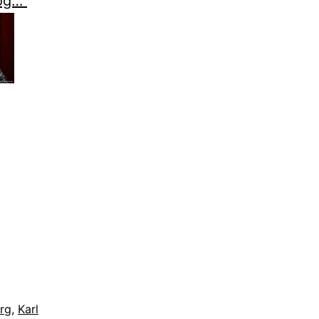
log…
rg
,
Karl