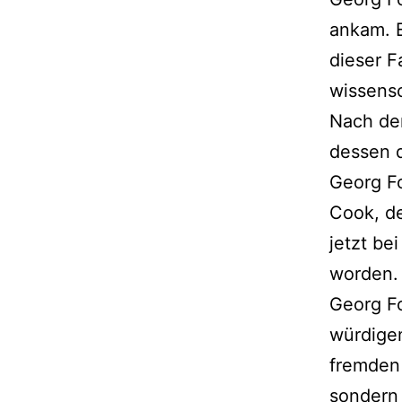
ankam. E
dieser F
wissensc
Nach de
dessen d
Georg Fo
Cook, de
jetzt be
worden.
Georg Fo
würdigen
fremden 
sondern 