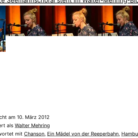
ze Seemannschoral steht im Walter-Mehring-B
icht am
10. März 2012
ert als
Walter Mehring
wortet mit
Chanson
,
Ein Mädel von der Reeperbahn
,
Hambu