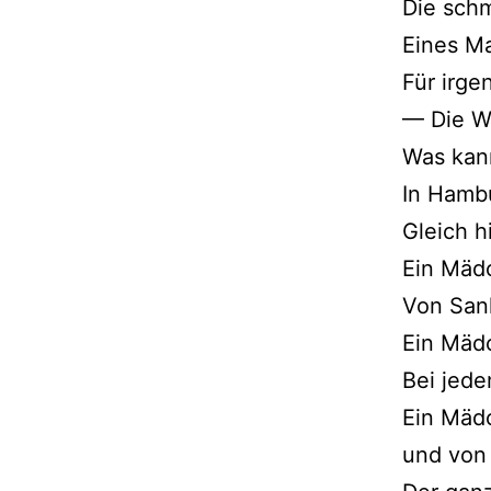
Die sch
Eines Ma
Für irge
— Die We
Was kan
In Hambu
Gleich 
Ein Mäd
Von San
Ein Mädc
Bei jed
Ein Mäd
und von