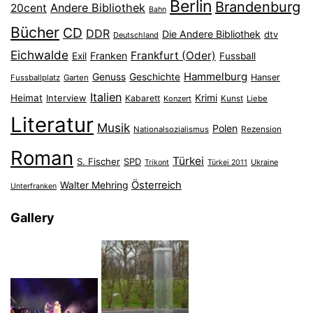
Berlin
Brandenburg
Andere Bibliothek
20cent
Bahn
Bücher
CD
DDR
Die Andere Bibliothek
dtv
Deutschland
Eichwalde
Frankfurt (Oder)
Franken
Exil
Fussball
Hammelburg
Genuss
Geschichte
Hanser
Fussballplatz
Garten
Italien
Heimat
Interview
Krimi
Kabarett
Konzert
Kunst
Liebe
Literatur
Musik
Polen
Nationalsozialismus
Rezension
Roman
Türkei
S. Fischer
SPD
Ukraine
Trikont
Türkei 2011
Österreich
Walter Mehring
Unterfranken
Gallery