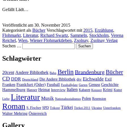
Gefällt
Lädt…
Veröffentlicht am
30. November 2015
Kategorisiert als
Bücher
Verschlagwortet mit
2015
,
Erzählung
,
Flohmarkt
,
Literatur
,
Richard Swartz
,
Sammeln
,
Stockholm
,
Verena
Reichel
,
Wien
,
Wiener Flohmarktleben
,
Zsolnay
,
Zsolnay Verlag
Suchen …
Schlagwörter
Berlin
Bücher
Brandenburg
20cent
Andere Bibliothek
Bahn
CD
Eichwalde
DDR
Die Andere Bibliothek
dtv
Exil
Deutschland
Frankfurt (Oder)
Franken
Fussball
Genuss
Geschichte
Fussballplatz
Garten
Italien
Hammelburg
Heimat
Interview
Krimi
Hanser
Kabarett
Kunst
Konzert
Literatur
Musik
Polen
Rezension
Liebe
Nationalsozialismus
Roman
Türkei
S. Fischer
SPD
Ukraine
Trikont
Türkei 2011
Unterfranken
Österreich
Walter Mehring
Gallery