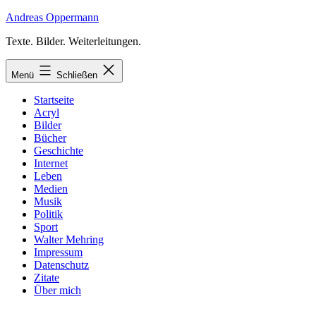
Zum
Andreas Oppermann
Inhalt
Texte. Bilder. Weiterleitungen.
springen
Menü
Schließen
Startseite
Acryl
Bilder
Bücher
Geschichte
Internet
Leben
Medien
Musik
Politik
Sport
Walter Mehring
Impressum
Datenschutz
Zitate
Über mich