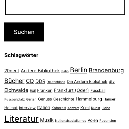
Schlagwörter
Berlin
Brandenburg
Andere Bibliothek
20cent
Bahn
Bücher
CD
DDR
Die Andere Bibliothek
dtv
Deutschland
Eichwalde
Frankfurt (Oder)
Franken
Exil
Fussball
Hammelburg
Genuss
Geschichte
Hanser
Fussballplatz
Garten
Italien
Heimat
Interview
Krimi
Kabarett
Konzert
Kunst
Liebe
Literatur
Musik
Polen
Nationalsozialismus
Rezension