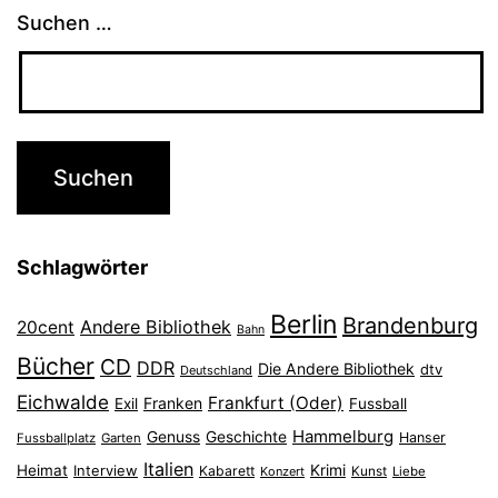
Suchen …
Schlagwörter
Berlin
Brandenburg
Andere Bibliothek
20cent
Bahn
Bücher
CD
DDR
Die Andere Bibliothek
dtv
Deutschland
Eichwalde
Frankfurt (Oder)
Franken
Exil
Fussball
Hammelburg
Genuss
Geschichte
Hanser
Fussballplatz
Garten
Italien
Heimat
Interview
Krimi
Kabarett
Konzert
Kunst
Liebe