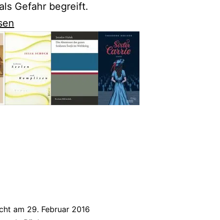
ls Gefahr begreift.
nd
sen
owski
bemörder“
icht am
29. Februar 2016