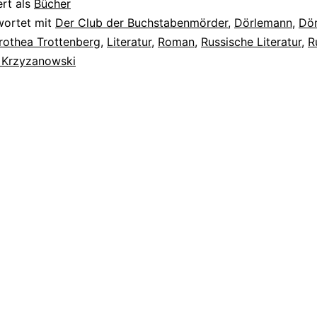
ert als
Bücher
wortet mit
Der Club der Buchstabenmörder
,
Dörlemann
,
Dö
rothea Trottenberg
,
Literatur
,
Roman
,
Russische Literatur
,
R
 Krzyzanowski