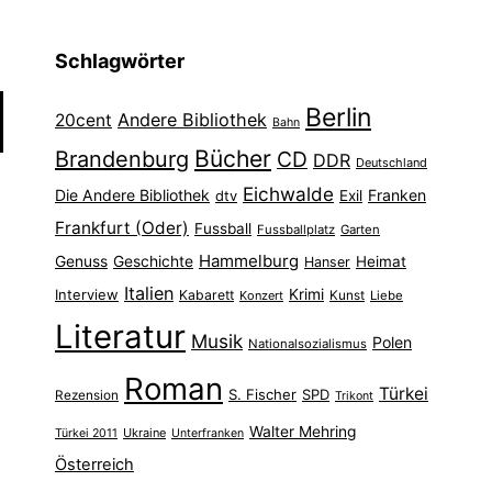
Schlagwörter
Berlin
Andere Bibliothek
20cent
Bahn
Bücher
Brandenburg
CD
DDR
Deutschland
Eichwalde
Die Andere Bibliothek
Franken
dtv
Exil
Frankfurt (Oder)
Fussball
Fussballplatz
Garten
Hammelburg
Genuss
Geschichte
Heimat
Hanser
Italien
Interview
Krimi
Kabarett
Konzert
Kunst
Liebe
Literatur
Musik
Polen
Nationalsozialismus
Roman
Türkei
S. Fischer
SPD
Rezension
Trikont
Walter Mehring
Ukraine
Türkei 2011
Unterfranken
Österreich