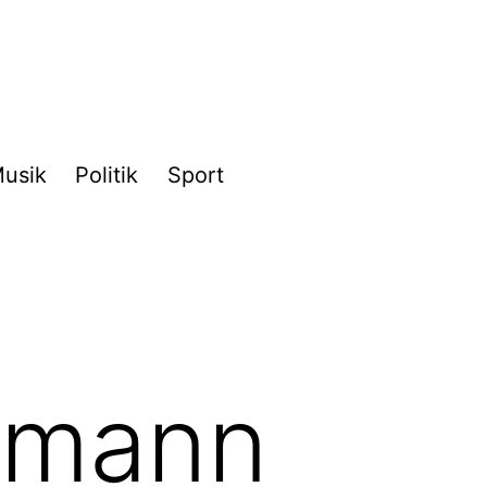
usik
Politik
Sport
emann