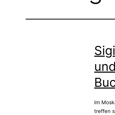
Sig
und
Buc
Im Mosk
treffen 