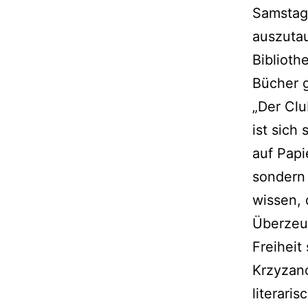
Samstag
auszutau
Biblioth
Bücher g
„Der Cl
ist sich
auf Papi
sondern 
wissen, 
Überzeu
Freiheit
Krzyzano
literari