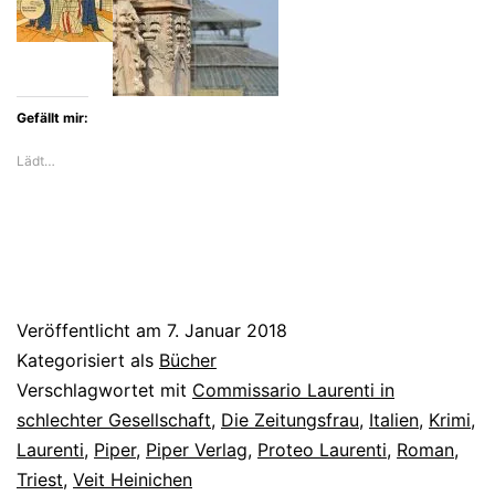
Laurenti
treu
Gefällt mir:
Lädt…
Veröffentlicht am
7. Januar 2018
Kategorisiert als
Bücher
Verschlagwortet mit
Commissario Laurenti in
schlechter Gesellschaft
,
Die Zeitungsfrau
,
Italien
,
Krimi
,
Laurenti
,
Piper
,
Piper Verlag
,
Proteo Laurenti
,
Roman
,
Triest
,
Veit Heinichen