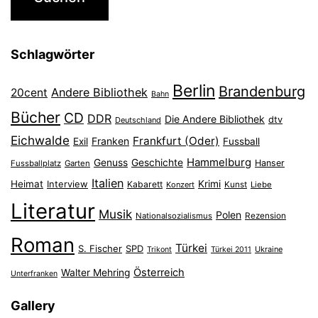
Schlagwörter
Berlin
Brandenburg
Andere Bibliothek
20cent
Bahn
Bücher
CD
DDR
Die Andere Bibliothek
dtv
Deutschland
Eichwalde
Frankfurt (Oder)
Franken
Exil
Fussball
Hammelburg
Genuss
Geschichte
Hanser
Fussballplatz
Garten
Italien
Heimat
Interview
Krimi
Kabarett
Konzert
Kunst
Liebe
Literatur
Musik
Polen
Nationalsozialismus
Rezension
Roman
Türkei
S. Fischer
SPD
Ukraine
Trikont
Türkei 2011
Österreich
Walter Mehring
Unterfranken
Gallery