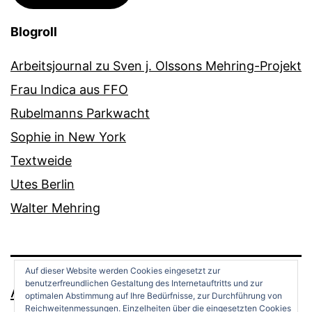
Blogroll
Arbeitsjournal zu Sven j. Olssons Mehring-Projekt
Frau Indica aus FFO
Rubelmanns Parkwacht
Sophie in New York
Textweide
Utes Berlin
Walter Mehring
Auf dieser Website werden Cookies eingesetzt zur
benutzerfreundlichen Gestaltung des Internetauftritts und zur
ANDREAS OPPERMANN
optimalen Abstimmung auf Ihre Bedürfnisse, zur Durchführung von
Reichweitenmessungen. Einzelheiten über die eingesetzten Cookies