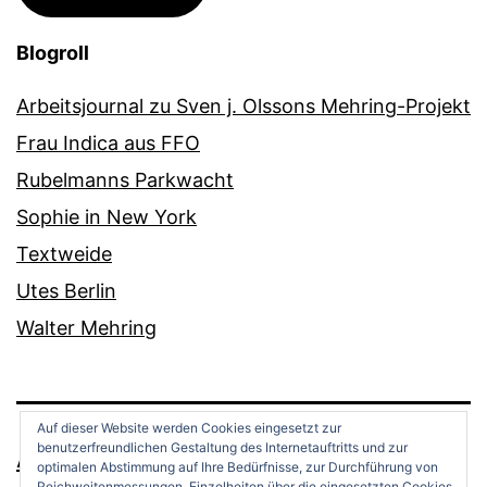
Blogroll
Arbeitsjournal zu Sven j. Olssons Mehring-Projekt
Frau Indica aus FFO
Rubelmanns Parkwacht
Sophie in New York
Textweide
Utes Berlin
Walter Mehring
Auf dieser Website werden Cookies eingesetzt zur
benutzerfreundlichen Gestaltung des Internetauftritts und zur
ANDREAS OPPERMANN
optimalen Abstimmung auf Ihre Bedürfnisse, zur Durchführung von
Reichweitenmessungen. Einzelheiten über die eingesetzten Cookies