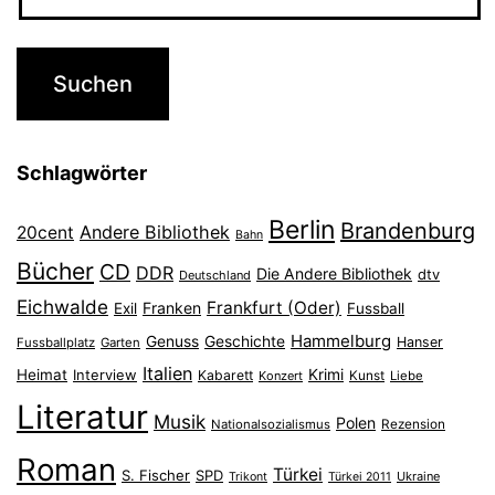
Schlagwörter
Berlin
Brandenburg
Andere Bibliothek
20cent
Bahn
Bücher
CD
DDR
Die Andere Bibliothek
dtv
Deutschland
Eichwalde
Frankfurt (Oder)
Franken
Exil
Fussball
Hammelburg
Genuss
Geschichte
Hanser
Fussballplatz
Garten
Italien
Heimat
Interview
Krimi
Kabarett
Konzert
Kunst
Liebe
Literatur
Musik
Polen
Nationalsozialismus
Rezension
Roman
Türkei
S. Fischer
SPD
Ukraine
Trikont
Türkei 2011