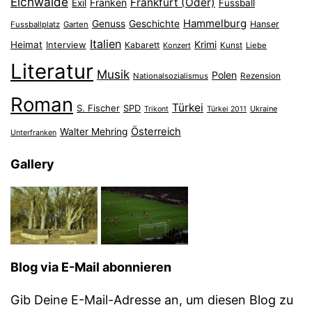
Eichwalde
Frankfurt (Oder)
Franken
Exil
Fussball
Hammelburg
Genuss
Geschichte
Hanser
Fussballplatz
Garten
Italien
Heimat
Interview
Krimi
Kabarett
Konzert
Kunst
Liebe
Literatur
Musik
Polen
Nationalsozialismus
Rezension
Roman
Türkei
S. Fischer
SPD
Ukraine
Trikont
Türkei 2011
Österreich
Walter Mehring
Unterfranken
Gallery
Blog via E-Mail abonnieren
Gib Deine E-Mail-Adresse an, um diesen Blog zu