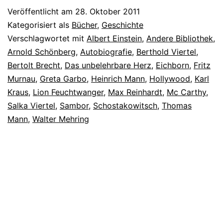
Veröffentlicht am
28. Oktober 2011
Kategorisiert als
Bücher
,
Geschichte
Verschlagwortet mit
Albert Einstein
,
Andere Bibliothek
,
Arnold Schönberg
,
Autobiografie
,
Berthold Viertel
,
Bertolt Brecht
,
Das unbelehrbare Herz
,
Eichborn
,
Fritz
Murnau
,
Greta Garbo
,
Heinrich Mann
,
Hollywood
,
Karl
Kraus
,
Lion Feuchtwanger
,
Max Reinhardt
,
Mc Carthy
,
Salka Viertel
,
Sambor
,
Schostakowitsch
,
Thomas
Mann
,
Walter Mehring