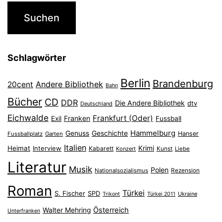
Schlagwörter
Berlin
Brandenburg
Andere Bibliothek
20cent
Bahn
Bücher
CD
DDR
Die Andere Bibliothek
dtv
Deutschland
Eichwalde
Frankfurt (Oder)
Franken
Exil
Fussball
Hammelburg
Genuss
Geschichte
Hanser
Fussballplatz
Garten
Italien
Heimat
Interview
Krimi
Kabarett
Konzert
Kunst
Liebe
Literatur
Musik
Polen
Nationalsozialismus
Rezension
Roman
Türkei
S. Fischer
SPD
Ukraine
Trikont
Türkei 2011
Österreich
Walter Mehring
Unterfranken