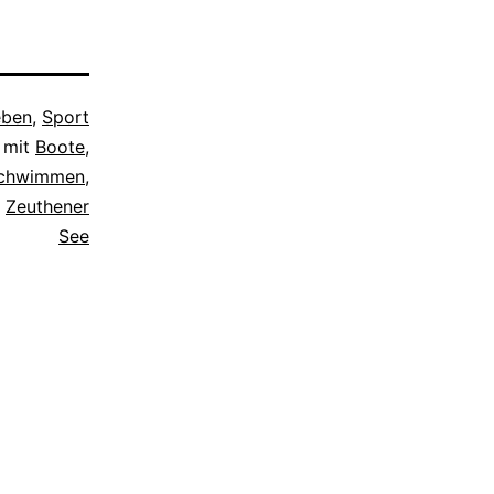
chen Ufer.
Villen und
ahlen…
eben
,
Sport
 mit
Boote
,
Schwimmen
,
,
Zeuthener
See