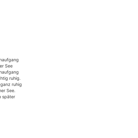
enaufgang
er See
enaufgang
htig ruhig.
 ganz ruhig
ner See.
n später
boote für
chten
jetzt,
e
der See."
 in warmen