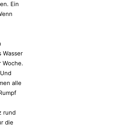
en. Ein
 Wenn
m
s Wasser
er Woche.
 Und
men alle
 Rumpf
z rund
r die