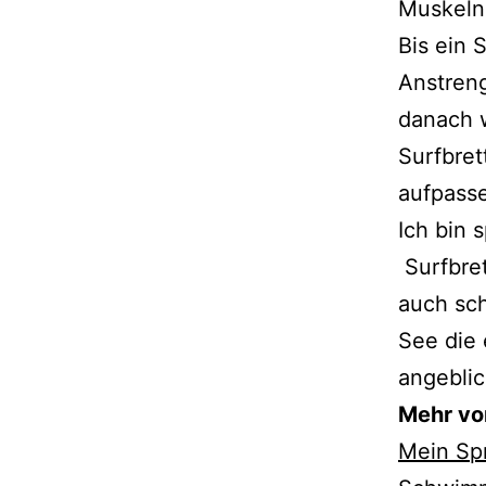
Muskeln
Bis ein 
Anstreng
danach w
Surfbret
aufpasse
Ich bin 
Surfbret
auch sc
See die 
angeblic
Mehr v
Mein Sp