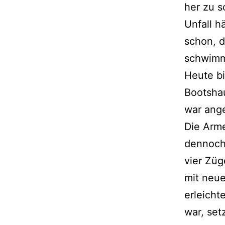
her zu s
Unfall 
schon, d
schwimm
Heute b
Bootshau
war ange
Die Arme
dennoch 
vier Züg
mit neue
erleicht
war, set