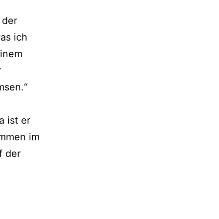
 der
as ich
einem
r
msen.“
 ist er
immen im
f der