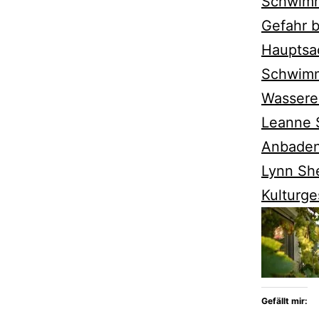
Schwimm
Gefahr 
Hauptsa
Schwim
Wassere
Leanne 
Anbaden
Lynn She
Kulturge
Gefällt mir: