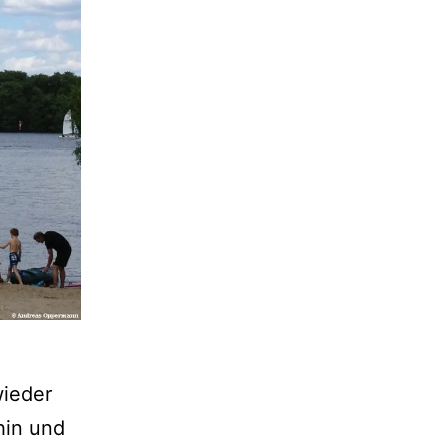
wieder
hin und