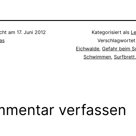
Farben am westli
Die Bootshäuser, 
Segelvereine str
icht am
17. Juni 2012
Kategorisiert als
L
as
Verschlagwortet
Eichwalde
,
Gefahr beim 
Schwimmen
,
Surfbrett
mentar verfassen