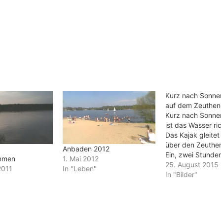
Kurz nach Sonn
auf dem Zeuthen
Kurz nach Sonn
ist das Wasser ric
Das Kajak gleitet
über den Zeuthe
Anbaden 2012
Ein, zwei Stunde
mmen
1. Mai 2012
sorgen die Motor
25. August 2015
2011
In "Leben"
einen steten, lei
In "Bilder"
Wellengang. Aber 
da stimmt der alt
Satz: "Still ruht 
Das Licht strahlt