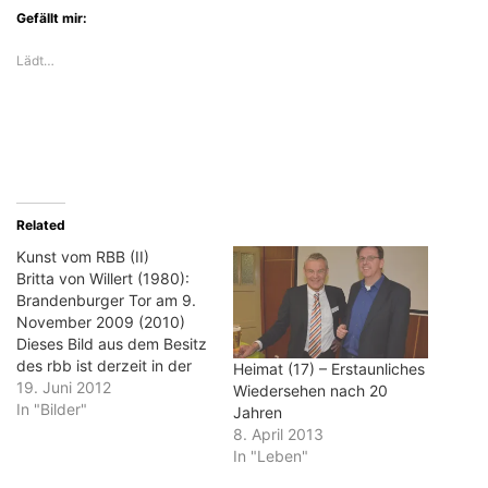
Gefällt mir:
Lädt…
Related
Kunst vom RBB (II)
Britta von Willert (1980):
Brandenburger Tor am 9.
November 2009 (2010)
Dieses Bild aus dem Besitz
des rbb ist derzeit in der
Heimat (17) – Erstaunliches
Marienkirche in Frankfurt
19. Juni 2012
Wiedersehen nach 20
(Oder) zu sehen.
In "Bilder"
Jahren
8. April 2013
In "Leben"