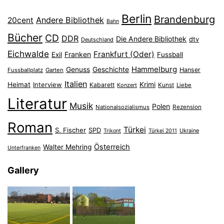
Berlin
Brandenburg
Andere Bibliothek
20cent
Bahn
Bücher
CD
DDR
Die Andere Bibliothek
dtv
Deutschland
Eichwalde
Frankfurt (Oder)
Franken
Exil
Fussball
Hammelburg
Genuss
Geschichte
Hanser
Fussballplatz
Garten
Italien
Heimat
Interview
Krimi
Kabarett
Konzert
Kunst
Liebe
Literatur
Musik
Polen
Nationalsozialismus
Rezension
Roman
Türkei
S. Fischer
SPD
Ukraine
Trikont
Türkei 2011
Österreich
Walter Mehring
Unterfranken
Gallery