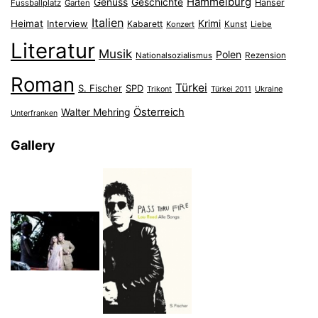
Hammelburg
Genuss
Geschichte
Hanser
Fussballplatz
Garten
Italien
Heimat
Interview
Krimi
Kabarett
Konzert
Kunst
Liebe
Literatur
Musik
Polen
Nationalsozialismus
Rezension
Roman
Türkei
S. Fischer
SPD
Ukraine
Trikont
Türkei 2011
Österreich
Walter Mehring
Unterfranken
Gallery