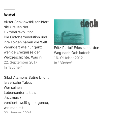
Related
Viktor Schklowskij schildert
die Grauen der
Oktoberrevolution
Die Oktoberrevolution und
ihre Folgen haben die Welt
verändert wie nur ganz
Fritz Rudolf Fries sucht den
wenige Ereignisse der
Weg nach Oobliadooh
Weltgeschichte. Was in
16. Oktober 2012
Moskau zunächst eher ein
22. September 2017
In "Bücher"
seltsamer Staatsstreich
In "Bücher"
war, wuchs sich zu einem
unglaublich brutalen
Gilad Atzmons Satire bricht
Bürgerkrieg aus. Der
israelische Tabus
Literaturwissenschaftler
Wer seinen
Viktor Schklowskij erlebte
Lebensunterhalt als
die Revolution in
Jazzmusiker
Petersburg als
verdient, weiß ganz genau,
Panzerfahrer. Später war
wie man mit
er als Kommissar an…
unkonventionellen Einfällen
20. Januar 2004