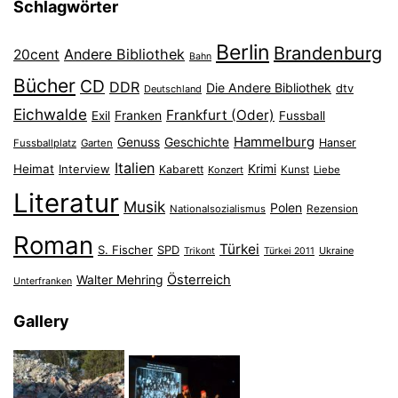
Schlagwörter
Berlin
Brandenburg
Andere Bibliothek
20cent
Bahn
Bücher
CD
DDR
Die Andere Bibliothek
dtv
Deutschland
Eichwalde
Frankfurt (Oder)
Franken
Exil
Fussball
Hammelburg
Genuss
Geschichte
Hanser
Fussballplatz
Garten
Italien
Heimat
Interview
Krimi
Kabarett
Konzert
Kunst
Liebe
Literatur
Musik
Polen
Nationalsozialismus
Rezension
Roman
Türkei
S. Fischer
SPD
Ukraine
Trikont
Türkei 2011
Österreich
Walter Mehring
Unterfranken
Gallery