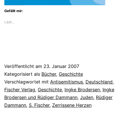
Gefällt mir:
Lädt…
Veröffentlicht am
23. Januar 2007
Kategorisiert als
Bücher
,
Geschichte
Verschlagwortet mit
Antisemitismus
,
Deutschland
,
Fischer Verlag
,
Geschichte
,
Ingke Brodersen
,
Ingke
Brodersen und Rüdiger Dammann
,
Juden
,
Rüdiger
Dammann
,
S. Fischer
,
Zerrissene Herzen