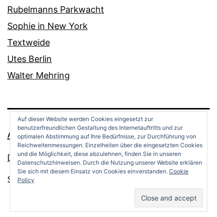
Rubelmanns Parkwacht
Sophie in New York
Textweide
Utes Berlin
Walter Mehring
Auf dieser Website werden Cookies eingesetzt zur
benutzerfreundlichen Gestaltung des Internetauftritts und zur
ANDREAS OPPERMANN
optimalen Abstimmung auf Ihre Bedürfnisse, zur Durchführung von
Reichweitenmessungen. Einzelheiten über die eingesetzten Cookies
und die Möglichkeit, diese abzulehnen, finden Sie in unseren
Datenschutz
Datenschutzhinweisen. Durch die Nutzung unserer Website erklären
Sie sich mit diesem Einsatz von Cookies einverstanden.
Cookie
Stolz präsentiert von
WordPress
.
Policy