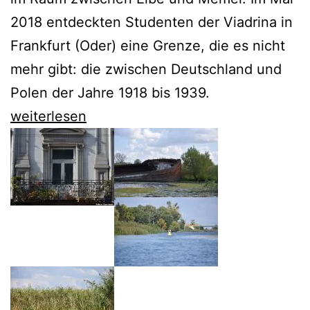
2018 entdeckten Studenten der Viadrina in
Frankfurt (Oder) eine Grenze, die es nicht
mehr gibt: die zwischen Deutschland und
Polen der Jahre 1918 bis 1939.
Eine
weiterlesen
Reise
durch
Polen
entlang
einer
vergessenen
Grenze