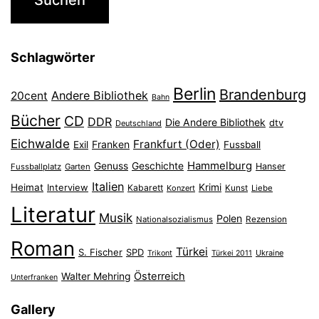
Schlagwörter
Berlin
Brandenburg
Andere Bibliothek
20cent
Bahn
Bücher
CD
DDR
Die Andere Bibliothek
dtv
Deutschland
Eichwalde
Frankfurt (Oder)
Franken
Exil
Fussball
Hammelburg
Genuss
Geschichte
Hanser
Fussballplatz
Garten
Italien
Heimat
Interview
Krimi
Kabarett
Konzert
Kunst
Liebe
Literatur
Musik
Polen
Nationalsozialismus
Rezension
Roman
Türkei
S. Fischer
SPD
Ukraine
Trikont
Türkei 2011
Österreich
Walter Mehring
Unterfranken
Gallery