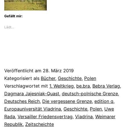
Gefällt mir:
Lädt…
Veröffentlicht am
28. März 2019
Kategorisiert als
Bücher
,
Geschichte
,
Polen
Verschlagwortet mit
1. Weltkrieg
,
be.bra
,
Bebra Verlag
,
Dagmara Jajesniak-Quast
,
deutsch-polnische Grenze
,
Deutsches Reich
,
Die vergessene Grenze
,
edition q
,
Europauniversität Viadrina
,
Geschichte
,
Polen
,
Uwe
Rada
,
Versailler Friedensvertrag
,
Viadrina
,
Weimarer
Republik
,
Zeitscheichte