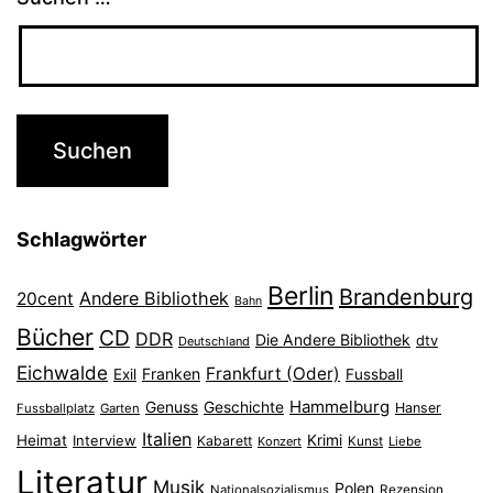
Schlagwörter
Berlin
Brandenburg
Andere Bibliothek
20cent
Bahn
Bücher
CD
DDR
Die Andere Bibliothek
dtv
Deutschland
Eichwalde
Frankfurt (Oder)
Franken
Exil
Fussball
Hammelburg
Genuss
Geschichte
Hanser
Fussballplatz
Garten
Italien
Heimat
Interview
Krimi
Kabarett
Konzert
Kunst
Liebe
Literatur
Musik
Polen
Nationalsozialismus
Rezension