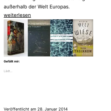
außerhalb der Welt Europas.
Ilija
weiterlesen
Trojanow
erzählt
von
der
Gegend,
Gefällt mir:
in
Lädt…
der
Orpheus
begraben
liegt
Veröffentlicht am
28. Januar 2014