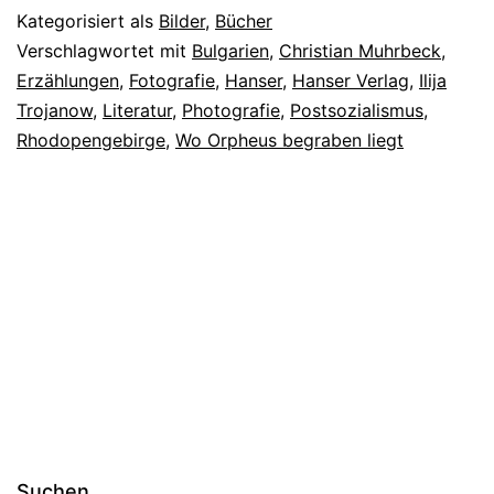
Kategorisiert als
Bilder
,
Bücher
Verschlagwortet mit
Bulgarien
,
Christian Muhrbeck
,
Erzählungen
,
Fotografie
,
Hanser
,
Hanser Verlag
,
Ilija
Trojanow
,
Literatur
,
Photografie
,
Postsozialismus
,
Rhodopengebirge
,
Wo Orpheus begraben liegt
Suchen …