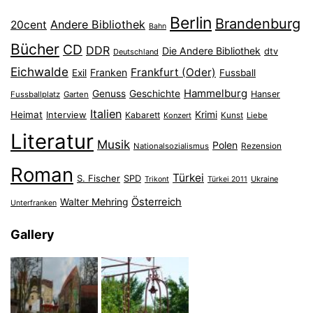
Berlin
Brandenburg
Andere Bibliothek
20cent
Bahn
Bücher
CD
DDR
Die Andere Bibliothek
dtv
Deutschland
Eichwalde
Frankfurt (Oder)
Franken
Exil
Fussball
Hammelburg
Genuss
Geschichte
Hanser
Fussballplatz
Garten
Italien
Heimat
Interview
Krimi
Kabarett
Konzert
Kunst
Liebe
Literatur
Musik
Polen
Nationalsozialismus
Rezension
Roman
Türkei
S. Fischer
SPD
Ukraine
Trikont
Türkei 2011
Österreich
Walter Mehring
Unterfranken
Gallery