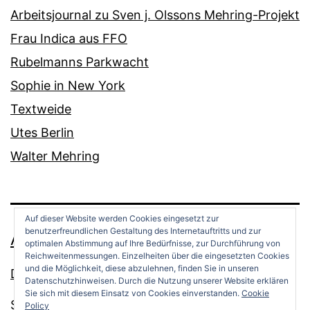
Arbeitsjournal zu Sven j. Olssons Mehring-Projekt
Frau Indica aus FFO
Rubelmanns Parkwacht
Sophie in New York
Textweide
Utes Berlin
Walter Mehring
Auf dieser Website werden Cookies eingesetzt zur
benutzerfreundlichen Gestaltung des Internetauftritts und zur
ANDREAS OPPERMANN
optimalen Abstimmung auf Ihre Bedürfnisse, zur Durchführung von
Reichweitenmessungen. Einzelheiten über die eingesetzten Cookies
und die Möglichkeit, diese abzulehnen, finden Sie in unseren
Datenschutz
Datenschutzhinweisen. Durch die Nutzung unserer Website erklären
Sie sich mit diesem Einsatz von Cookies einverstanden.
Cookie
Stolz präsentiert von
WordPress
.
Policy