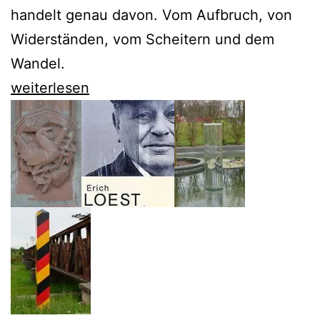
handelt genau davon. Vom Aufbruch, von
Widerständen, vom Scheitern und dem
Wandel.
Christhard
weiterlesen
Läpple
schreibt
ein
Dorf-
Porträt
des
Nachwende-
Ostens