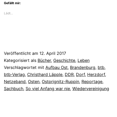
Gefällt mir:
Lädt…
Veröffentlicht am
12. April 2017
Kategorisiert als
Bücher
,
Geschichte
,
Leben
Verschlagwortet mit
Aufbau Ost
,
Brandenburg
,
btb
,
btb-Verlag
,
Christhard Läpple
,
DDR
,
Dorf
,
Herzdorf
,
Netzeband
,
Osten
,
Ostprignitz-Ruppin
,
Reportage
,
Sachbuch
,
So viel Anfang war nie
,
Wiedervereinigung