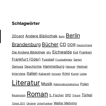
Schlagwörter
Berlin
Andere Bibliothek
20cent
Bahn
Bücher
Brandenburg
CD
DDR
Deutschland
Eichwalde
Die Andere Bibliothek
Franken
dtv
Exil
Frankfurt (Oder)
Fussball
Fussballplatz
Garten
Hammelburg
Genuss
Geschichte
Heimat
Hanser
Italien
Interview
Krimi
Kabarett
Konzert
Kunst
Liebe
Literatur
Musik
Polen
Nationalsozialismus
Roman
Türkei
S. Fischer
SPD
Rezension
Trikont
Walter Mehring
Ukraine
Türkei 2011
Unterfranken