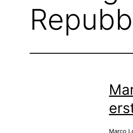
Repubbl
Mar
ers
Marco Lo