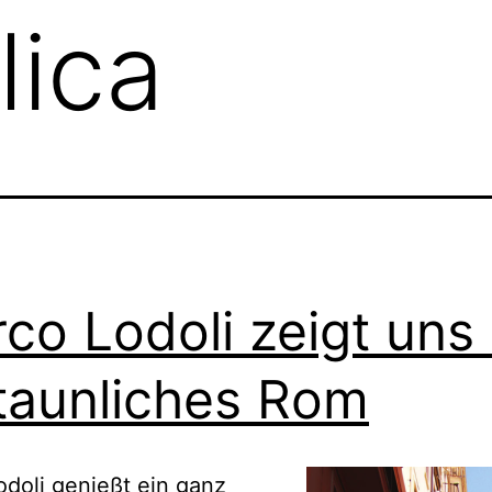
ica
co Lodoli zeigt uns 
taunliches Rom
doli genießt ein ganz