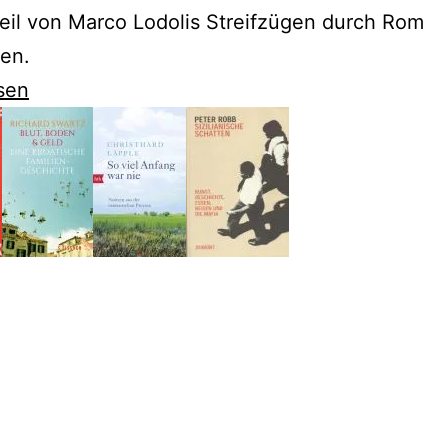
eil von Marco Lodolis Streifzügen durch Rom
en.
sen
iches