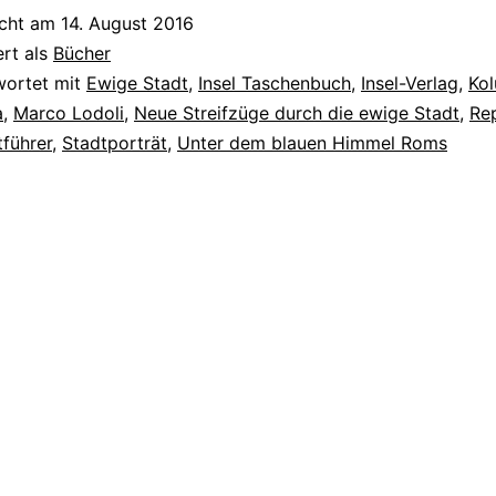
icht am
14. August 2016
ert als
Bücher
wortet mit
Ewige Stadt
,
Insel Taschenbuch
,
Insel-Verlag
,
Ko
a
,
Marco Lodoli
,
Neue Streifzüge durch die ewige Stadt
,
Re
tführer
,
Stadtporträt
,
Unter dem blauen Himmel Roms