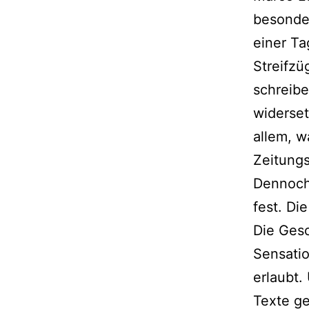
besonder
einer Ta
Streifzü
schreib
widerset
allem, w
Zeitungs
Dennoch
fest. Di
Die Gesc
Sensatio
erlaubt
Texte ge