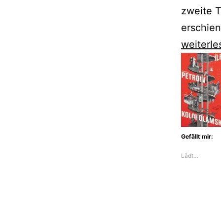
zweite T
erschien
Marco
weiterle
Lodoli
zeigt
uns
ein
erstaunl
Gefällt mir:
Rom
Lädt…