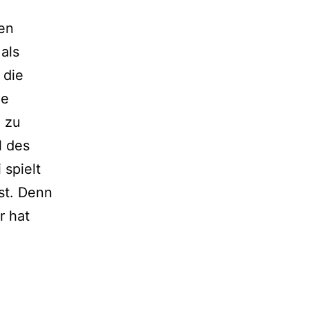
en
 als
 die
ie
 zu
l des
 spielt
ist. Denn
r hat