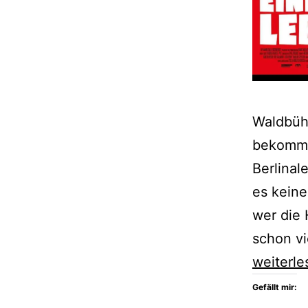
Waldbüh
bekomme
Berlinal
es keine
wer die 
schon vi
Die
weiterle
Berlinale
Gefällt mir:
feiert