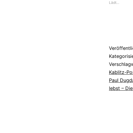
Lädt…
die
Toten
Hosen
Veröffentl
Kategorisi
Verschlag
Kablitz-Po
Paul Dugd
lebst – Di