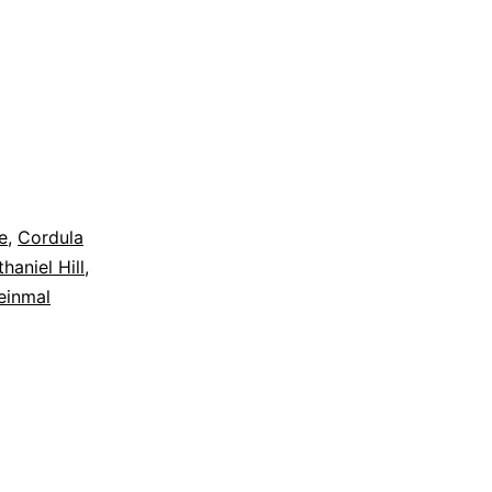
e
,
Cordula
haniel Hill
,
einmal