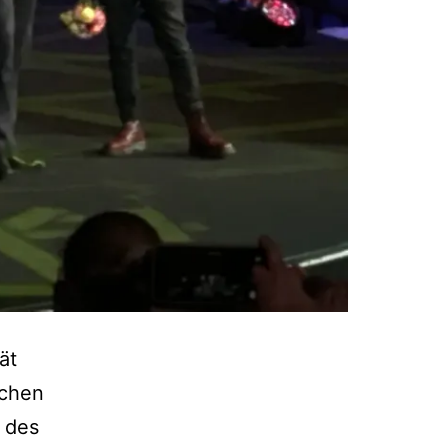
ät
schen
r des