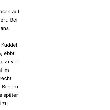
Hosen auf
ert. Bei
Fans
, Kuddel
, ebbt
b. Zuvor
l im
lrecht
 Bildern
s später
d zu