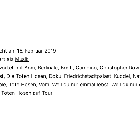
icht am
16. Februar 2019
ert als
Musik
wortet mit
Andi
,
Berlinale
,
Breiti
,
Campino
,
Christopher Row
st
,
Die Toten Hosen
,
Doku
,
Friedrichstadtpalast
,
Kuddel
,
Nat
ale
,
Tote Hosen
,
Vom
,
Weil du nur einmal lebst
,
Weil du nur 
e Toten Hosen auf Tour