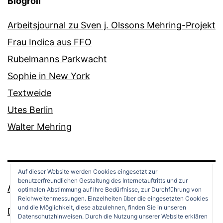
Blogroll
Arbeitsjournal zu Sven j. Olssons Mehring-Projekt
Frau Indica aus FFO
Rubelmanns Parkwacht
Sophie in New York
Textweide
Utes Berlin
Walter Mehring
Auf dieser Website werden Cookies eingesetzt zur
benutzerfreundlichen Gestaltung des Internetauftritts und zur
ANDREAS OPPERMANN
optimalen Abstimmung auf Ihre Bedürfnisse, zur Durchführung von
Reichweitenmessungen. Einzelheiten über die eingesetzten Cookies
und die Möglichkeit, diese abzulehnen, finden Sie in unseren
Datenschutz
Datenschutzhinweisen. Durch die Nutzung unserer Website erklären