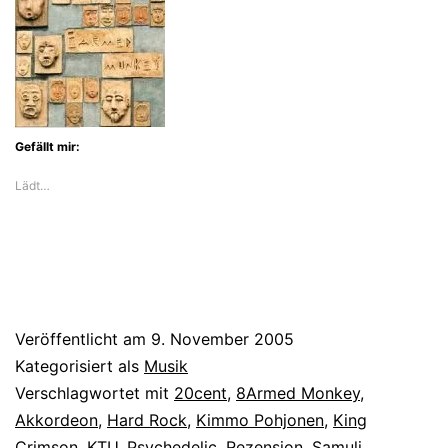
Gefällt mir:
Lädt…
Veröffentlicht am
9. November 2005
Kategorisiert als
Musik
Verschlagwortet mit
20cent
,
8Armed Monkey
,
Akkordeon
,
Hard Rock
,
Kimmo Pohjonen
,
King
Crimson
,
KTU
,
Psychedelic
,
Rezension
,
Samuli