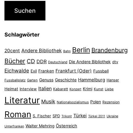
Schlagwörter
Berlin
Brandenburg
Andere Bibliothek
20cent
Bahn
Bücher
CD
DDR
Die Andere Bibliothek
dtv
Deutschland
Eichwalde
Frankfurt (Oder)
Franken
Exil
Fussball
Hammelburg
Genuss
Geschichte
Hanser
Fussballplatz
Garten
Italien
Heimat
Interview
Krimi
Kabarett
Konzert
Kunst
Liebe
Literatur
Musik
Polen
Nationalsozialismus
Rezension
Roman
Türkei
S. Fischer
SPD
Ukraine
Trikont
Türkei 2011
Österreich
Walter Mehring
Unterfranken