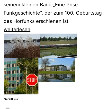
seinem kleinen Band „Eine Prise
Funkgeschichte“, der zum 100. Geburtstag
des Hörfunks erschienen ist.
Rainer
weiterlesen
Suckow
feiert
100
Jahre
Rundfunk
mit
50
Geschichten
Gefällt mir:
Lädt…