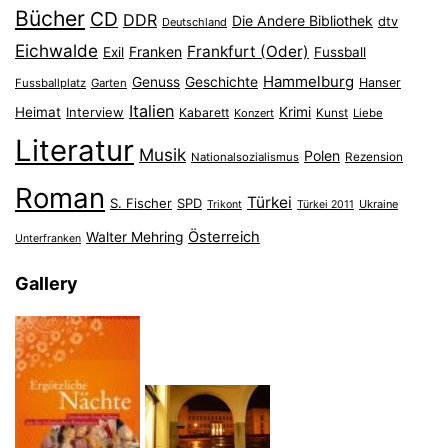
Bücher
CD
DDR
Die Andere Bibliothek
dtv
Deutschland
Eichwalde
Frankfurt (Oder)
Franken
Exil
Fussball
Hammelburg
Genuss
Geschichte
Hanser
Fussballplatz
Garten
Italien
Heimat
Interview
Krimi
Kabarett
Konzert
Kunst
Liebe
Literatur
Musik
Polen
Nationalsozialismus
Rezension
Roman
Türkei
S. Fischer
SPD
Ukraine
Trikont
Türkei 2011
Österreich
Walter Mehring
Unterfranken
Gallery