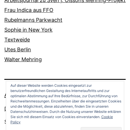
Arbeitsjournal zu Sven j. Olssons Mehring-Projekt
Frau Indica aus FFO
Rubelmanns Parkwacht
Sophie in New York
Textweide
Utes Berlin
Walter Mehring
Auf dieser Website werden Cookies eingesetzt zur
benutzerfreundlichen Gestaltung des Internetauftritts und zur
ANDREAS OPPERMANN
optimalen Abstimmung auf Ihre Bedürfnisse, zur Durchführung von
Reichweitenmessungen. Einzelheiten über die eingesetzten Cookies
und die Möglichkeit, diese abzulehnen, finden Sie in unseren
Datenschutz
Datenschutzhinweisen. Durch die Nutzung unserer Website erklären
Sie sich mit diesem Einsatz von Cookies einverstanden.
Cookie
Stolz präsentiert von
WordPress
.
Policy