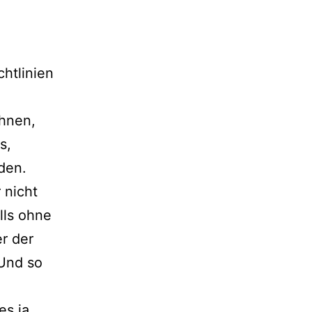
htlinien
ihnen,
s,
den.
 nicht
lls ohne
r der
Und so
es ja