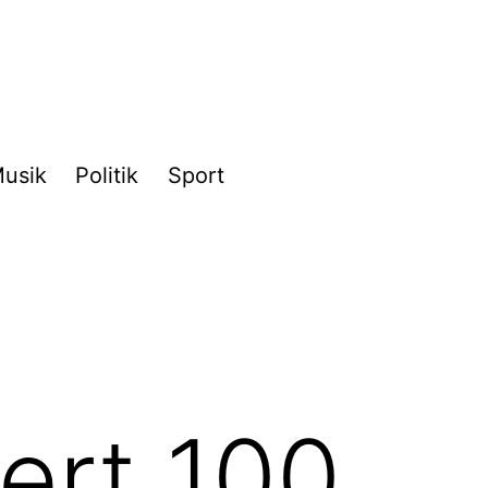
usik
Politik
Sport
ert 100