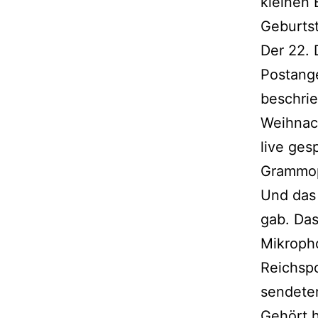
kleinen 
Geburtst
Der 22. 
Postange
beschrie
Weihnach
live ges
Grammop
Und das 
gab. Das
Mikropho
Reichsp
sendeten
Gehört 