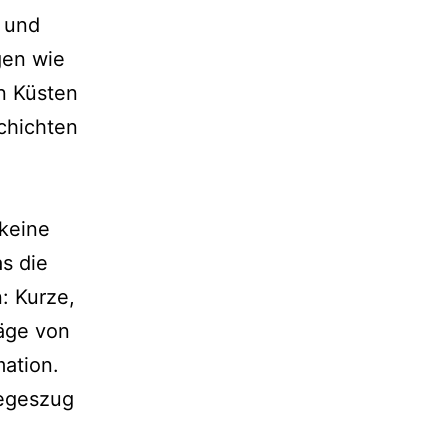
 und
gen wie
n Küsten
chichten
 keine
s die
: Kurze,
räge von
mation.
iegeszug