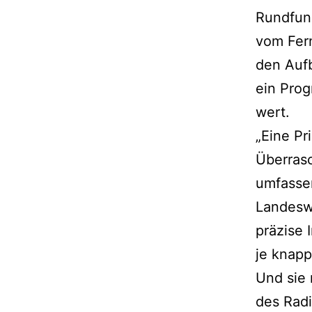
Rundfun
vom Fern
den Aufb
ein Prog
wert.
„Eine Pr
Überrasc
umfasse
Landeswe
präzise 
je knapp
Und sie 
des Radi