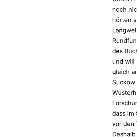
noch nic
hörten s
Langwell
Rundfun
des Buch
und will
gleich a
Suckow i
Wusterha
Forschun
dass im 
vor den 
Deshalb