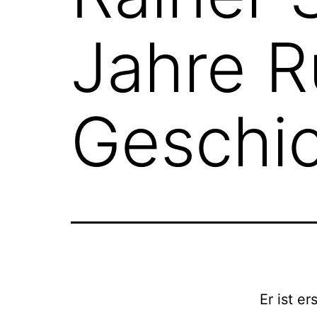
Jahre R
Geschi
Er ist er