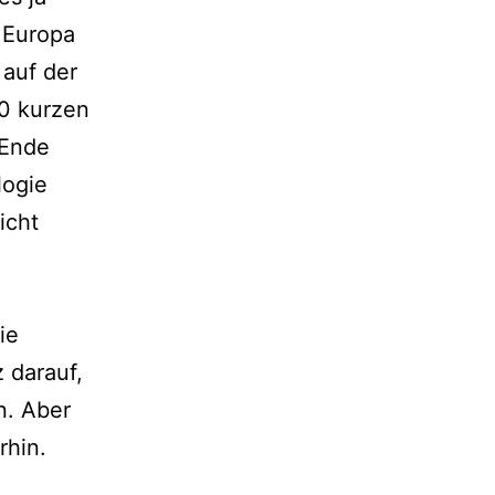
 Europa
 auf der
50 kurzen
 Ende
logie
icht
ie
 darauf,
n. Aber
rhin.