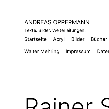
Zum
Inhalt
springen
ANDREAS OPPERMANN
Texte. Bilder. Weiterleitungen.
Startseite
Acryl
Bilder
Bücher
Walter Mehring
Impressum
Date
Rainer 