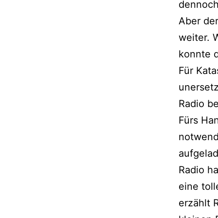
dennoch 
Aber de
weiter. 
konnte d
Für Kata
unersetz
Radio be
Fürs Han
notwend
aufgela
Radio ha
eine tol
erzählt 