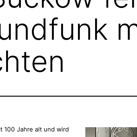
undfunk m
chten
st 100 Jahre alt und wird