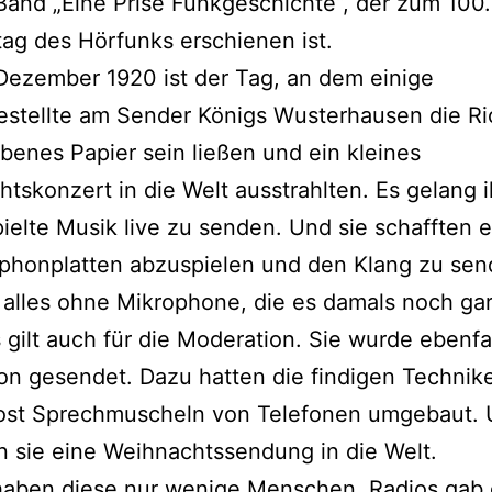
Band „Eine Prise Funkgeschichte“, der zum 100.
ag des Hörfunks erschienen ist.
Dezember 1920 ist der Tag, an dem einige
stellte am Sender Königs Wusterhausen die Ric
benes Papier sein ließen und ein kleines
tskonzert in die Welt ausstrahlten. Es gelang 
pielte Musik live zu senden. Und sie schafften e
honplatten abzuspielen und den Klang zu sen
alles ohne Mikrophone, die es damals noch gar
 gilt auch für die Moderation. Sie wurde ebenfa
n gesendet. Dazu hatten die findigen Technike
ost Sprechmuscheln von Telefonen umgebaut. 
 sie eine Weihnachtssendung in die Welt.
haben diese nur wenige Menschen. Radios gab 