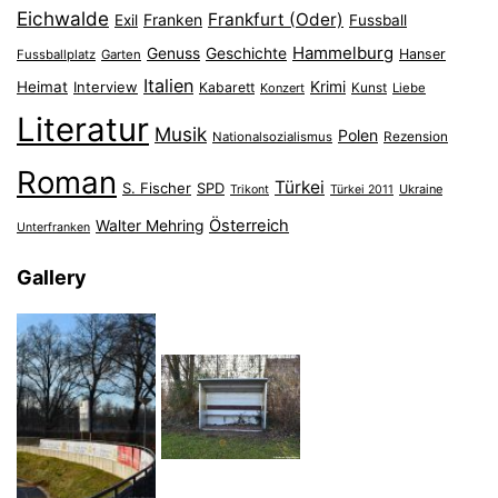
Eichwalde
Frankfurt (Oder)
Franken
Exil
Fussball
Hammelburg
Genuss
Geschichte
Hanser
Fussballplatz
Garten
Italien
Heimat
Interview
Krimi
Kabarett
Konzert
Kunst
Liebe
Literatur
Musik
Polen
Nationalsozialismus
Rezension
Roman
Türkei
S. Fischer
SPD
Ukraine
Trikont
Türkei 2011
Österreich
Walter Mehring
Unterfranken
Gallery