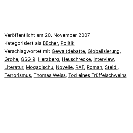
Veröffentlicht am
20. November 2007
Kategorisiert als
Bücher
,
Politik
Verschlagwortet mit
Gewaltdebatte
,
Globalisierung
,
Grohe
,
GSG 9
,
Herzberg
,
Heuschrecke
,
Interview
,
Literatur
,
Mogadischu
,
Novelle
,
RAF
,
Roman
,
Steidl
,
Terrorismus
,
Thomas Weiss
,
Tod eines Trüffelschweins