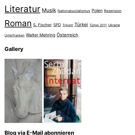
Literatur
Musik
Polen
Nationalsozialismus
Rezension
Roman
Türkei
S. Fischer
SPD
Ukraine
Trikont
Türkei 2011
Österreich
Walter Mehring
Unterfranken
Gallery
Blog via E-Mail abonnieren