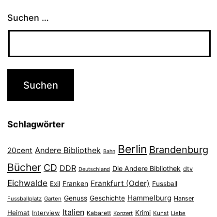
Suchen …
Schlagwörter
Berlin
Brandenburg
Andere Bibliothek
20cent
Bahn
Bücher
CD
DDR
Die Andere Bibliothek
dtv
Deutschland
Eichwalde
Frankfurt (Oder)
Franken
Exil
Fussball
Hammelburg
Genuss
Geschichte
Hanser
Fussballplatz
Garten
Italien
Heimat
Interview
Krimi
Kabarett
Konzert
Kunst
Liebe