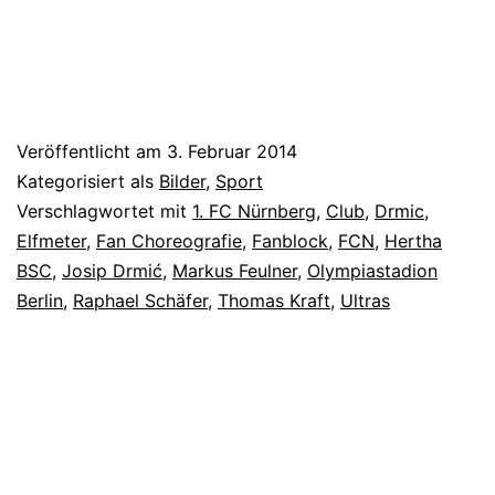
Veröffentlicht am
3. Februar 2014
Kategorisiert als
Bilder
,
Sport
Verschlagwortet mit
1. FC Nürnberg
,
Club
,
Drmic
,
Elfmeter
,
Fan Choreografie
,
Fanblock
,
FCN
,
Hertha
BSC
,
Josip Drmić
,
Markus Feulner
,
Olympiastadion
Berlin
,
Raphael Schäfer
,
Thomas Kraft
,
Ultras