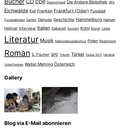
Bücher
CD
DDR
Die Andere Bibliothek
dtv
Deutschland
Eichwalde
Frankfurt (Oder)
Franken
Exil
Fussball
Hammelburg
Genuss
Geschichte
Hanser
Fussballplatz
Garten
Italien
Heimat
Interview
Krimi
Kabarett
Konzert
Kunst
Liebe
Literatur
Musik
Polen
Nationalsozialismus
Rezension
Roman
Türkei
S. Fischer
SPD
Ukraine
Trikont
Türkei 2011
Österreich
Walter Mehring
Unterfranken
Gallery
Blog via E-Mail abonnieren