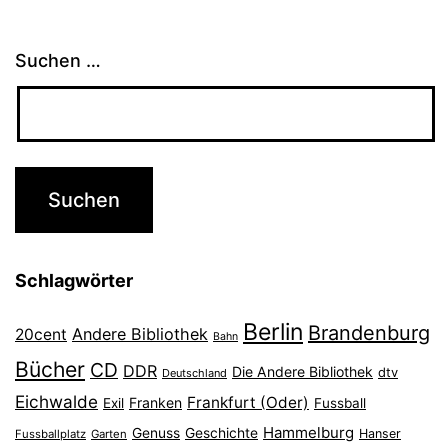
Suchen …
Schlagwörter
Berlin
Brandenburg
Andere Bibliothek
20cent
Bahn
Bücher
CD
DDR
Die Andere Bibliothek
dtv
Deutschland
Eichwalde
Frankfurt (Oder)
Franken
Exil
Fussball
Hammelburg
Genuss
Geschichte
Hanser
Fussballplatz
Garten