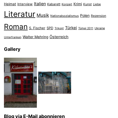
Italien
Heimat
Interview
Krimi
Kabarett
Konzert
Kunst
Liebe
Literatur
Musik
Polen
Nationalsozialismus
Rezension
Roman
Türkei
S. Fischer
SPD
Ukraine
Trikont
Türkei 2011
Österreich
Walter Mehring
Unterfranken
Gallery
Blog via E-Mail abonnieren