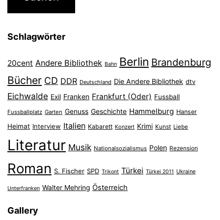
Schlagwörter
Berlin
Brandenburg
Andere Bibliothek
20cent
Bahn
Bücher
CD
DDR
Die Andere Bibliothek
dtv
Deutschland
Eichwalde
Frankfurt (Oder)
Franken
Exil
Fussball
Hammelburg
Genuss
Geschichte
Hanser
Fussballplatz
Garten
Italien
Heimat
Interview
Krimi
Kabarett
Konzert
Kunst
Liebe
Literatur
Musik
Polen
Nationalsozialismus
Rezension
Roman
Türkei
S. Fischer
SPD
Ukraine
Trikont
Türkei 2011
Österreich
Walter Mehring
Unterfranken
Gallery