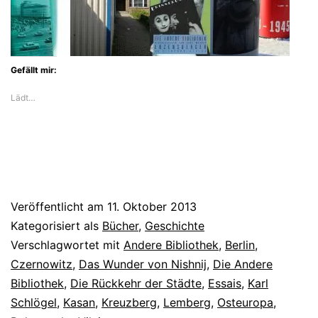
fasziniert
Karl
Schlögel
Gefällt mir:
mit
Lädt…
„Das
Wunder
von
Nishnij“
noch
Veröffentlicht am
11. Oktober 2013
immer
Kategorisiert als
Bücher
,
Geschichte
Verschlagwortet mit
Andere Bibliothek
,
Berlin
,
Czernowitz
,
Das Wunder von Nishnij
,
Die Andere
Bibliothek
,
Die Rückkehr der Städte
,
Essais
,
Karl
Schlögel
,
Kasan
,
Kreuzberg
,
Lemberg
,
Osteuropa
,