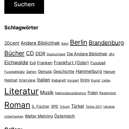
Schlagwörter
Berlin
Brandenburg
Andere Bibliothek
20cent
Bahn
Bücher
CD
DDR
Die Andere Bibliothek
dtv
Deutschland
Eichwalde
Frankfurt (Oder)
Franken
Exil
Fussball
Hammelburg
Genuss
Geschichte
Hanser
Fussballplatz
Garten
Italien
Heimat
Interview
Krimi
Kabarett
Konzert
Kunst
Liebe
Literatur
Musik
Polen
Nationalsozialismus
Rezension
Roman
Türkei
S. Fischer
SPD
Ukraine
Trikont
Türkei 2011
Österreich
Walter Mehring
Unterfranken