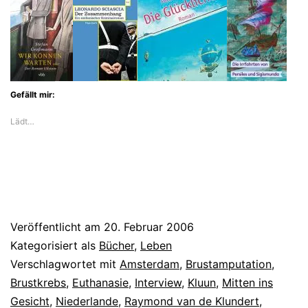
Gefällt mir:
Lädt…
Veröffentlicht am
20. Februar 2006
Kategorisiert als
Bücher
,
Leben
Verschlagwortet mit
Amsterdam
,
Brustamputation
,
Brustkrebs
,
Euthanasie
,
Interview
,
Kluun
,
Mitten ins
Gesicht
,
Niederlande
,
Raymond van de Klundert
,