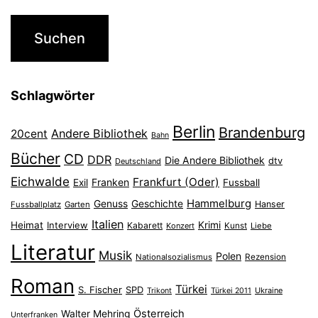
Schlagwörter
Berlin
Brandenburg
Andere Bibliothek
20cent
Bahn
Bücher
CD
DDR
Die Andere Bibliothek
dtv
Deutschland
Eichwalde
Frankfurt (Oder)
Franken
Exil
Fussball
Hammelburg
Genuss
Geschichte
Hanser
Fussballplatz
Garten
Italien
Heimat
Interview
Krimi
Kabarett
Konzert
Kunst
Liebe
Literatur
Musik
Polen
Nationalsozialismus
Rezension
Roman
Türkei
S. Fischer
SPD
Ukraine
Trikont
Türkei 2011
Österreich
Walter Mehring
Unterfranken