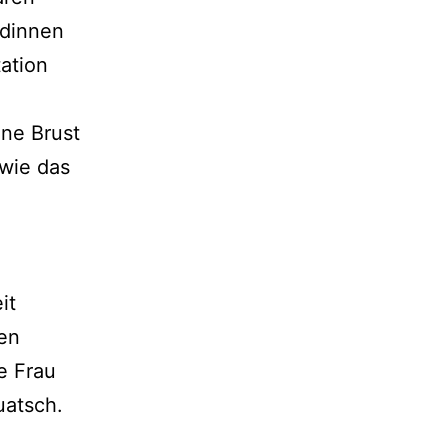
ndinnen
ation
n
hne Brust
 wie das
it
ben
e Frau
uatsch.