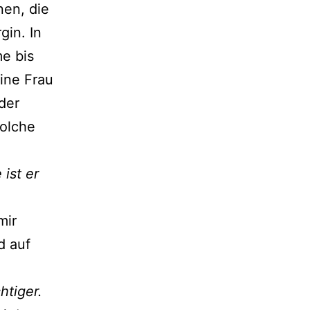
nen, die
gin. In
me bis
ine Frau
der
solche
ist er
mir
d auf
htiger.