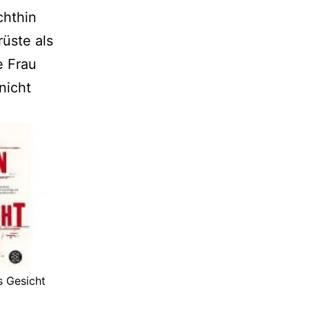
chthin
rüste als
e Frau
nicht
s Gesicht