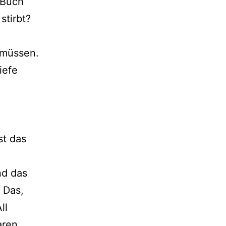
 Buch
stirbt?
 müssen.
iefe
st das
nd das
 Das,
ll
aren