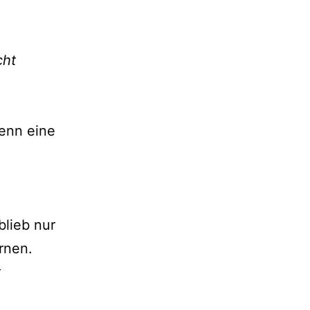
cht
Wenn eine
blieb nur
rnen.
t