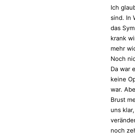
Ich glau
sind. In
das Symb
krank wi
mehr wic
Noch nic
Da war 
keine Op
war. Abe
Brust me
uns klar
verände
noch ze