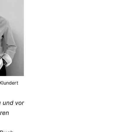
Klundert
u und vor
eren