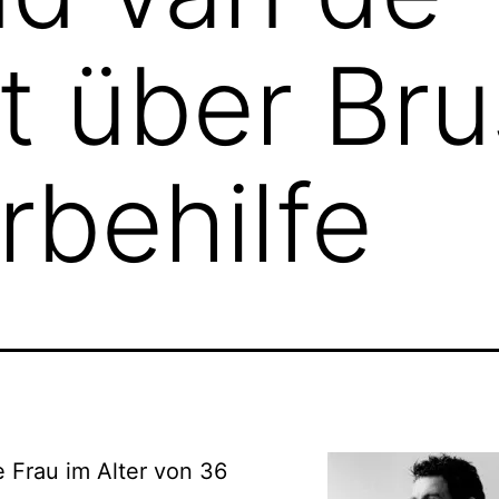
t über Bru
rbehilfe
e Frau im Alter von 36