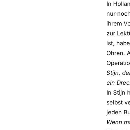
In Holla
nur noch
ihrem Vo
zur Lekt
ist, hab
Ohren. A
Operatio
Stijn, d
ein Drec
In Stijn
selbst v
jeden B
Wenn man