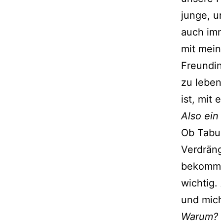
junge, 
auch imm
mit mein
Freundin
zu leben
ist, mit
Also ein
Ob Tabu 
Verdrän
bekommst
wichtig.
und mich
Warum?