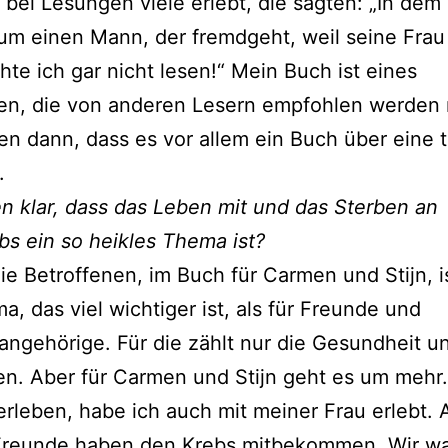
 bei Lesungen viele erlebt, die sagten: „In dem
um einen Mann, der fremdgeht, weil seine Frau 
te ich gar nicht lesen!“ Mein Buch ist eines
en, die von anderen Lesern empfohlen werden
en dann, dass es vor allem ein Buch über eine t
.
n klar, dass das Leben mit und das Sterben an
bs ein so heikles Thema ist?
die Betroffenen, im Buch für Carmen und Stijn, i
a, das viel wichtiger ist, als für Freunde und
angehörige. Für die zählt nur die Gesundheit u
n. Aber für Carmen und Stijn geht es um mehr.
erleben, habe ich auch mit meiner Frau erlebt. A
Freunde haben den Krebs mitbekommen. Wir w