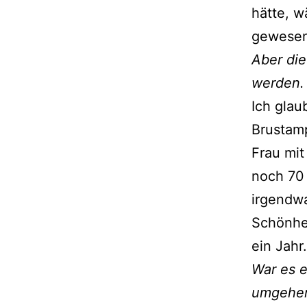
hätte, w
gewesen
Aber di
werden.
Ich glau
Brustamp
Frau mit
noch 70 
irgendwa
Schönhei
ein Jahr
War es e
umgehe