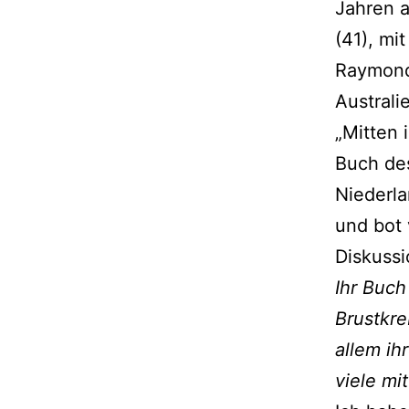
Jahren a
(41), mi
Raymond
Australi
„Mitten 
Buch des
Niederl
und bot 
Diskussi
Ihr Buch
Brustkre
allem ih
viele mi