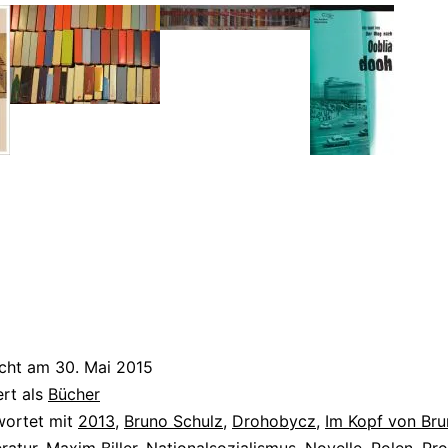
icht am
30. Mai 2015
ert als
Bücher
wortet mit
2013
,
Bruno Schulz
,
Drohobycz
,
Im Kopf von Bru
eratur
,
Maxim Biller
,
Nationalsozialismus
,
Novelle
,
Polen
,
Pro