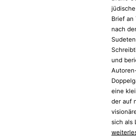
jüdische
Brief a
nach de
Sudetenl
Schreibt
und beri
Autoren
Doppelgä
eine kle
der auf 
visionär
sich als
Maxim
weiterle