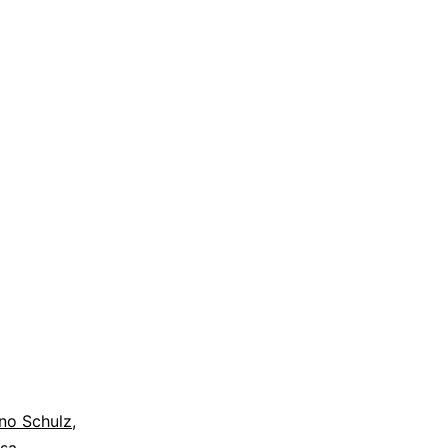
no Schulz
,
sa