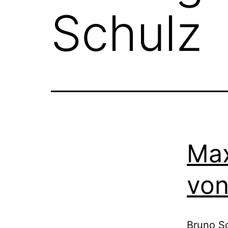
Schulz
Max
von
Bruno Sc