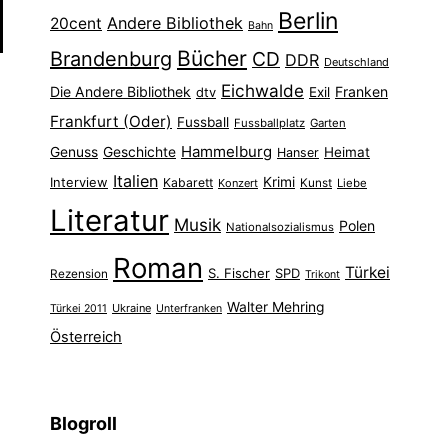
Berlin
Andere Bibliothek
20cent
Bahn
Bücher
Brandenburg
CD
DDR
Deutschland
Eichwalde
Die Andere Bibliothek
Franken
dtv
Exil
Frankfurt (Oder)
Fussball
Fussballplatz
Garten
Hammelburg
Genuss
Geschichte
Heimat
Hanser
Italien
Interview
Krimi
Kabarett
Konzert
Kunst
Liebe
Literatur
Musik
Polen
Nationalsozialismus
Roman
Türkei
S. Fischer
SPD
Rezension
Trikont
Walter Mehring
Ukraine
Türkei 2011
Unterfranken
Österreich
Blogroll