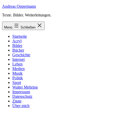
Zum
Andreas Oppermann
Inhalt
Texte. Bilder. Weiterleitungen.
springen
Menü
Schließen
Startseite
Acryl
Bilder
Bücher
Geschichte
Internet
Leben
Medien
Musik
Politik
Sport
Walter Mehring
Impressum
Datenschutz
Zitate
Über mich