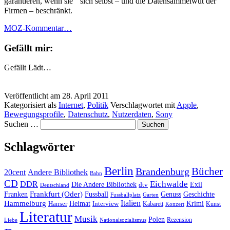
garantieren, wenn sie sich selbst – und die Datensammelwut der
Firmen – beschränkt.
MOZ-Kommentar…
Gefällt mir:
Gefällt
Lädt…
Veröffentlicht am
28. April 2011
Kategorisiert als
Internet
,
Politik
Verschlagwortet mit
Apple
,
Bewegungsprofile
,
Datenschutz
,
Nutzerdaten
,
Sony
Suchen …
Schlagwörter
Berlin
Bücher
Brandenburg
20cent
Andere Bibliothek
Bahn
CD
Eichwalde
DDR
Die Andere Bibliothek
dtv
Exil
Deutschland
Frankfurt (Oder)
Franken
Fussball
Genuss
Geschichte
Fussballplatz
Garten
Italien
Hammelburg
Heimat
Interview
Krimi
Hanser
Kabarett
Kunst
Konzert
Literatur
Musik
Polen
Rezension
Liebe
Nationalsozialismus