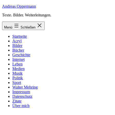
Zum
Andreas Oppermann
Inhalt
Texte. Bilder. Weiterleitungen.
springen
Menü
Schließen
Startseite
Acryl
Bilder
Bücher
Geschichte
Internet
Leben
Medien
Musik
Politik
Sport
Walter Mehring
Impressum
Datenschutz
Zitate
Über mich