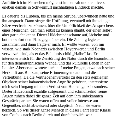
Auftritte ich im Fernsehen möglichst immer sah und den live zu
erleben damals in Schweinfurt nachhaltigen Eindruck machte.
Es dauerte bis Lübben, bis ich meine Skrupel überwunden hatte und
ihn ansprach. Dann siegte die Hoffnung, eventuell mit ihm einige
Sätze wechseln zu können, über die Unhöflichkeit des Ansprechens
eines Menschen, den man selbst zu kennen glaubt, der einen selbst
aber gar nicht kennt. Dieter Hildebrandt schaute auf, lächelte und
bot mir sofort den Platz gegenüber ein. Die Zeitung legte er
zusammen und dann fragte er mich. Er wollte wissen, von mir
wissen, wie stark Neonazis zwischen Hoyerswerda und Berlin
verwurzelt sind, als er das Bahnhofsschild „Halbe“ las. Er
interessierte sich für die Zerstörung der Natur durch die Braunkohle,
für den demographischen Wandel und das kulturelle Leben in der
Lausitz. Aber er antwortete auch auf meine Fragen, etwa nach seiner
Herkunft aus Bunzlau, seine Erinnerungen daran und die
Vertreibung. Da die Vertriebenenvertreter zu den stets gepflegten
Objekten seiner kabarettistischen Angriffe gehörten, interessierte
mich sein Umgang mit dem Verlust von Heimat ganz besonders.
Dieter Hildebrandt erzählte aufgeräumt und schmunzelnd, seine
Augen ruhten dabei die ganze Zeit auf dem ihm unbekannten
Gesprächspartner. Sie waren offen und voller Interesse am
Gegenüber, nicht abweisend oder skeptisch. Nein, sie waren
herzlich. So wie dieser ganze Mensch in dieser Fahrt erster Klasse
von Cottbus nach Berlin durch und durch herzlich war.