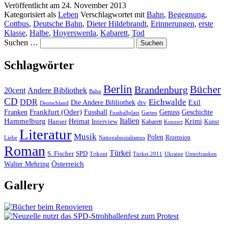
Veröffentlicht am
24. November 2013
Kategorisiert als
Leben
Verschlagwortet mit
Bahn
,
Begegnung
,
Cottbus
,
Deutsche Bahn
,
Dieter Hildebrandt
,
Erinnerungen
,
erste
Klasse
,
Halbe
,
Hoyerswerda
,
Kabarett
,
Tod
Suchen …
Schlagwörter
Berlin
Bücher
Brandenburg
20cent
Andere Bibliothek
Bahn
CD
Eichwalde
DDR
Die Andere Bibliothek
dtv
Exil
Deutschland
Frankfurt (Oder)
Franken
Fussball
Genuss
Geschichte
Fussballplatz
Garten
Italien
Hammelburg
Heimat
Interview
Krimi
Hanser
Kabarett
Kunst
Konzert
Literatur
Musik
Polen
Rezension
Liebe
Nationalsozialismus
Roman
Türkei
S. Fischer
SPD
Ukraine
Trikont
Türkei 2011
Unterfranken
Österreich
Walter Mehring
Gallery