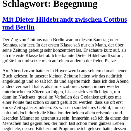
Schlagwort:
Begegnung
Mit Dieter Hildebrandt zwischen Cottbus
und Berlin
Der Zug von Cottbus nach Berlin war an diesem Samstag oder
Sonntag sehr leer. In der ersten Klasse saß nur ein Mann, der über
seine Zeitung gebeugt sehr konzentriert las. Er schaute kurz auf, als
ich die erste Klasse betrat. Ich erkannte Dieter Hildebrandt sofort,
grüßte ihn und setzte mich auf einen anderen der freien Plätze.
Am Abend zuvor hatte er in Hoyerswerda aus seinem damals neuen
Buch gelesen. In unserer kleinen Zeitung hatten wir das natürlich
angekündigt und so saß ich da und ärgerte mich, dass ich den Abend
anders verbracht hatte, als ihm zuzuhören, seinen immer wieder
unterbrochenen Sätzen zu folgen, bis sie sich verflüchtigten, um
dann im Nachsatz, quasi im Verhallen des Gedankengefüges mit
einer Pointe fast schon so sanft gefüllt zu werden, dass sie oft erst
kurze Zeit später zündeten. Es war ein sonderbares Gefühl, ihm so
nah und doch durch die Situation der beiden allein reisenden und
lesenden Männer so getrennt zu sein. Immerhin saß ich da einem der
Menschen fast gegenüber, der mich fast schon mein ganzes Leben
begleitete, dessen Bücher und Programme ich gelesen hatte, dessen