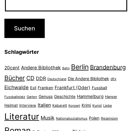
Schlagwörter
Berlin
Brandenburg
Andere Bibliothek
20cent
Bahn
Bücher
CD
DDR
Die Andere Bibliothek
dtv
Deutschland
Eichwalde
Frankfurt (Oder)
Franken
Exil
Fussball
Hammelburg
Genuss
Geschichte
Hanser
Fussballplatz
Garten
Italien
Heimat
Interview
Krimi
Kabarett
Konzert
Kunst
Liebe
Literatur
Musik
Polen
Nationalsozialismus
Rezension
Roman