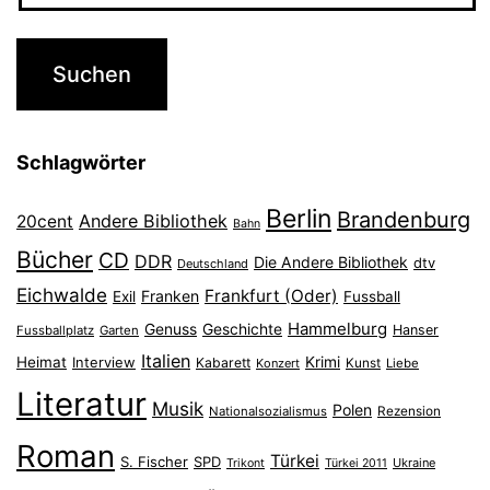
Schlagwörter
Berlin
Brandenburg
Andere Bibliothek
20cent
Bahn
Bücher
CD
DDR
Die Andere Bibliothek
dtv
Deutschland
Eichwalde
Frankfurt (Oder)
Franken
Exil
Fussball
Hammelburg
Genuss
Geschichte
Hanser
Fussballplatz
Garten
Italien
Heimat
Interview
Krimi
Kabarett
Konzert
Kunst
Liebe
Literatur
Musik
Polen
Nationalsozialismus
Rezension
Roman
Türkei
S. Fischer
SPD
Ukraine
Trikont
Türkei 2011