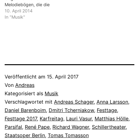
Melodiebögen, die die
ernste und feierliche
10. April 2014
Thematik tragen. Aber die
In "Musik"
Bilder von Philipp Stölzl,
der die Regie dieses
Parsifals an der Deutschen
Oper in Berlin inszenierte,
sind noch stärker, nehmen
den Zuschauer geradezu
massiv ins…
Veröffentlicht am
15. April 2017
Von
Andreas
Kategorisiert als
Musik
Verschlagwortet mit
Andreas Schager
,
Anna Larsson
,
Daniel Barenboim
,
Dmitri Tcherniakow
,
Festtage
,
Festtage 2017
,
Karfreitag
,
Lauri Vasur
,
Matthias Hölle
,
Parsifal
,
René Pape
,
Richard Wagner
,
Schillertheater
,
Staatsoper Berlin
,
Tomas Tomasson