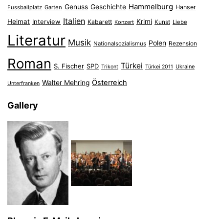
Hammelburg
Genuss
Geschichte
Hanser
Fussballplatz
Garten
Italien
Heimat
Interview
Krimi
Kabarett
Konzert
Kunst
Liebe
Literatur
Musik
Polen
Nationalsozialismus
Rezension
Roman
Türkei
S. Fischer
SPD
Ukraine
Trikont
Türkei 2011
Österreich
Walter Mehring
Unterfranken
Gallery