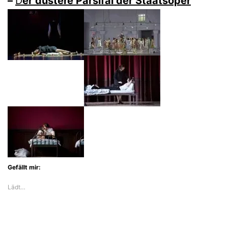
–
D
er düstere Parsifal der Staatsoper
Gefällt mir:
Lädt…