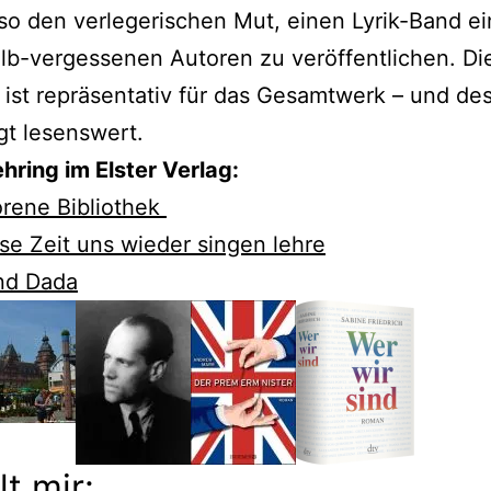
so den verlegerischen Mut, einen Lyrik-Band e
alb-vergessenen Autoren zu veröffentlichen. Di
ist repräsentativ für das Gesamtwerk – und de
t lesenswert.
ring im Elster Verlag:
orene Bibliothek
se Zeit uns wieder singen lehre
nd Dada
lt mir: