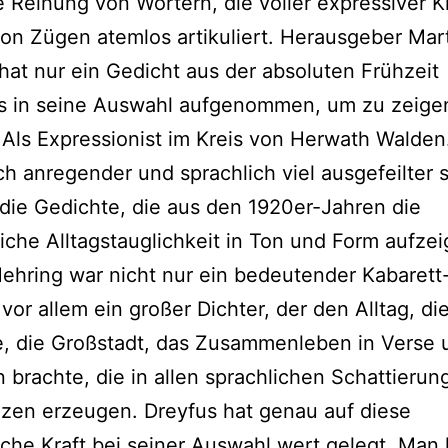
 Reihung von Wörtern, die voller expressiver K
n Zügen atemlos artikuliert. Herausgeber Mar
hat nur ein Gedicht aus der absoluten Frühzeit
s in seine Auswahl aufgenommen, um zu zeigen
Als Expressionist im Kreis von Herwath Walden
sch anregender und sprachlich viel ausgefeilter 
 die Gedichte, die aus den 1920er-Jahren die
iche Alltagstauglichkeit in Ton und Form aufzei
ehring war nicht nur ein bedeutender Kabarett
vor allem ein großer Dichter, der den Alltag, di
, die Großstadt, das Zusammenleben in Verse 
 brachte, die in allen sprachlichen Schattierun
zen erzeugen. Dreyfus hat genau auf diese
sche Kraft bei seiner Auswahl wert gelegt. Man