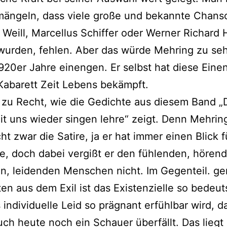
mängeln, dass viele große und bekannte Chanso
 Weill, Marcellus Schiffer oder Werner Richar
wurden, fehlen. Aber das würde Mehring zu seh
920er Jahre einengen. Er selbst hat diese Ein
Kabarett Zeit Lebens bekämpft.
zu Recht, wie die Gedichte aus diesem Band „
it uns wieder singen lehre“ zeigt. Denn Mehrin
ht zwar die Satire, ja er hat immer einen Blick f
he, doch dabei vergißt er den fühlenden, hören
n, leidenden Menschen nicht. Im Gegenteil. ge
en aus dem Exil ist das Existenzielle so bedeu
 individuelle Leid so prägnant erfühlbar wird, d
ch heute noch ein Schauer überfällt. Das liegt