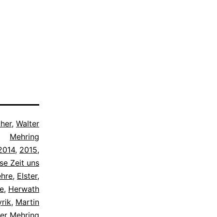
her
,
Walter
Mehring
2014
,
2015
,
se Zeit uns
ehre
,
Elster
,
e
,
Herwath
yrik
,
Martin
er Mehring