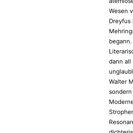
atemlose
Wesen vo
Dreyfus 
Mehring
begann. 
Literari
dann all
unglaubl
Walter M
sondern 
Moderne
Strophen
Resonan
dichteri