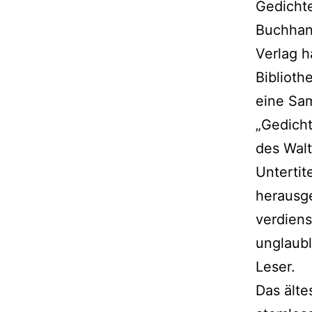
Gedicht
Buchhand
Verlag h
Bibliot
eine Sa
„Gedich
des Walt
Untertit
herausge
verdiens
unglaubl
Leser.
Das älte