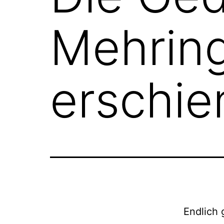
Mehring
erschie
Endlich 