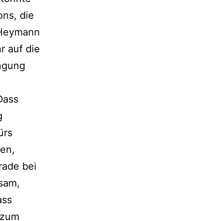
ns, die
d Heymann
r auf die
engung
Dass
g
ürs
den,
rade bei
tsam,
ass
 zum