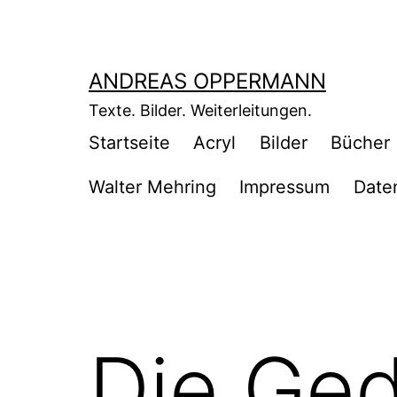
Zum
Inhalt
springen
ANDREAS OPPERMANN
Texte. Bilder. Weiterleitungen.
Startseite
Acryl
Bilder
Bücher
Walter Mehring
Impressum
Date
Die Ged