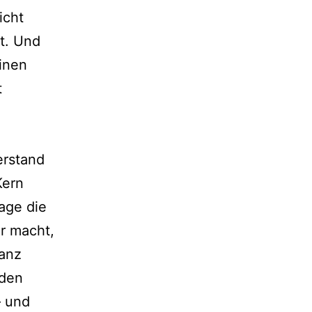
icht
gt. Und
einen
t
erstand
Kern
age die
ar macht,
ganz
 den
– und