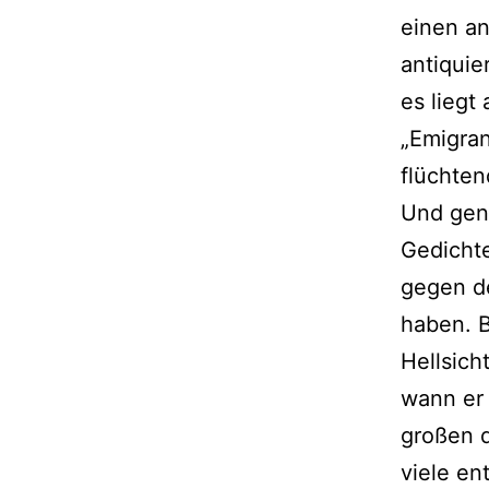
einen an
antiquie
es liegt
„Emigran
flüchten
Und gena
Gedichte
gegen de
haben. B
Hellsich
wann er 
großen d
viele en