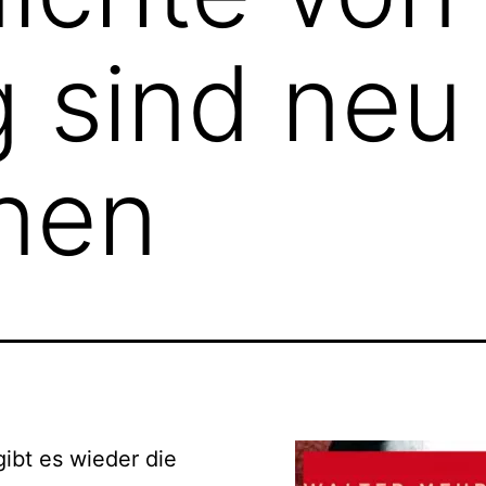
 sind neu
nen
gibt es wieder die