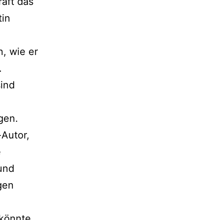
raft das
tin
, wie er
.
sind
gen.
-Autor,
e
und
gen
 könnte