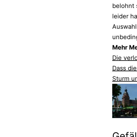
belohnt 
leider h
Auswahl 
unbeding
Mehr Meh
Die verl
Dass die
Sturm u
Gefäl