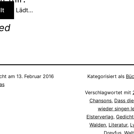
lt
Lädt…
ted
icht am
13. Februar 2016
Kategorisiert als
Büc
as
Verschlagwortet mit
Chansons
,
Dass die
wieder singen l
Elsterverlag
,
Gedicht
Walden
,
Literatur
,
L
Dreyfus
,
Walt